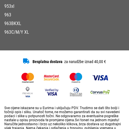
953xl
963
963BKXL
963C/M/Y XL
Besplatna dostava
za narudžbe iznad 40,00 €
Sve cijene iskazane su u Eurima i uključuju PDV. Trudimo se dati što bolji i
točniji opis i sliku. Unatoč tome, ne možemo garantirati da su svi navedeni
podaci i slike u potpunosti točni. Ne odgovaramo za eventualne pogreške
nastale u opisu proizvoda te promjene cijena.Svi toneri na jednom mjestu!
Naručite jednostavno i brzo uz nekoliko klikova, brza dostava uz dugotrajni
vijek trajanja. Nema čekanja i odlaženja u trgovinu, gubljenja vremena u