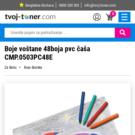
Besplatna dostava
0800 200 505
info@tvoj-toner.com
0
Boje voštane 48boja pvc čaša
CMP.0503PC48E
Za školu
Boje školske