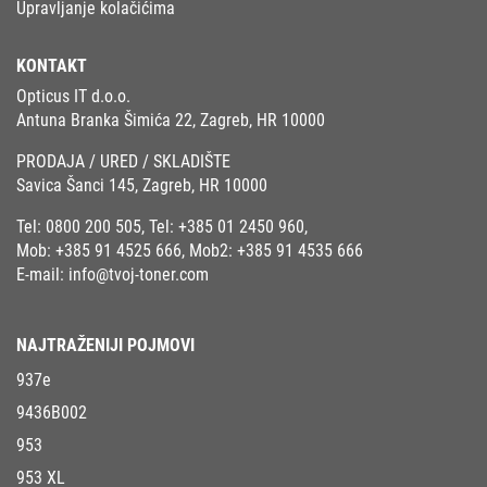
Upravljanje kolačićima
KONTAKT
Opticus IT d.o.o.
Antuna Branka Šimića 22, Zagreb, HR 10000
PRODAJA / URED / SKLADIŠTE
Savica Šanci 145, Zagreb, HR 10000
Tel:
0800 200 505
, Tel:
+385 01 2450 960
,
Mob:
+385 91 4525 666
, Mob2:
+385 91 4535 666
E-mail:
info@tvoj-toner.com
NAJTRAŽENIJI POJMOVI
937e
9436B002
953
953 XL