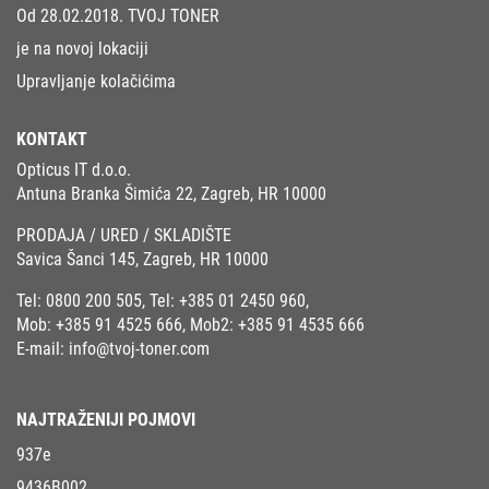
Od 28.02.2018. TVOJ TONER
je na novoj lokaciji
Upravljanje kolačićima
KONTAKT
Opticus IT d.o.o.
Antuna Branka Šimića 22, Zagreb, HR 10000
PRODAJA / URED / SKLADIŠTE
Savica Šanci 145, Zagreb, HR 10000
Tel:
0800 200 505
, Tel:
+385 01 2450 960
,
Mob:
+385 91 4525 666
, Mob2:
+385 91 4535 666
E-mail:
info@tvoj-toner.com
NAJTRAŽENIJI POJMOVI
937e
9436B002