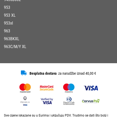
953
953 XL
953xl
963
963BKXL
963C/M/Y XL
Besplatna dostava
za narudžbe iznad 40,00 €
Sve cijene iskazane su u Eurima i uključuju PDV. Trudimo se dati što bolji i