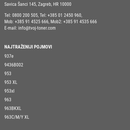
Savica Šanci 145, Zagreb, HR 10000
Tel:
0800 200 505
, Tel:
+385 01 2450 960
,
Mob:
+385 91 4525 666
, Mob2:
+385 91 4535 666
E-mail:
info@tvoj-toner.com
NAJTRAŽENIJI POJMOVI
937e
9436B002
953
953 XL
953xl
963
963BKXL
963C/M/Y XL