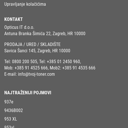
Upravljanje kolačićima
KONTAKT
Opticus IT d.o.o.
Antuna Branka Šimića 22, Zagreb, HR 10000
PRODAJA / URED / SKLADIŠTE
Savica Šanci 145, Zagreb, HR 10000
Tel:
0800 200 505
, Tel:
+385 01 2450 960
,
Mob:
+385 91 4525 666
, Mob2:
+385 91 4535 666
E-mail:
info@tvoj-toner.com
NAJTRAŽENIJI POJMOVI
937e
9436B002
953 XL
953xl