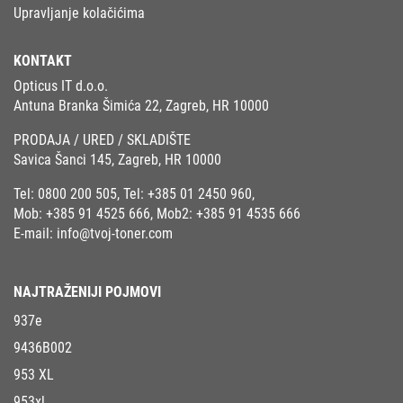
Upravljanje kolačićima
KONTAKT
Opticus IT d.o.o.
Antuna Branka Šimića 22, Zagreb, HR 10000
PRODAJA / URED / SKLADIŠTE
Savica Šanci 145, Zagreb, HR 10000
Tel:
0800 200 505
, Tel:
+385 01 2450 960
,
Mob:
+385 91 4525 666
, Mob2:
+385 91 4535 666
E-mail:
info@tvoj-toner.com
NAJTRAŽENIJI POJMOVI
937e
9436B002
953 XL
953xl