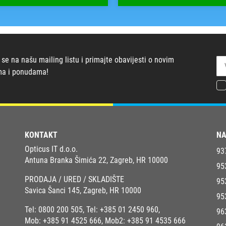
 se na našu mailing listu i primajte obavijesti o novim
ma i ponudama!
KONTAKT
NA
Opticus IT d.o.o.
93
Antuna Branka Šimića 22, Zagreb, HR 10000
95
PRODAJA / URED / SKLADIŠTE
95
Savica Šanci 145, Zagreb, HR 10000
95
Tel:
0800 200 505
, Tel:
+385 01 2450 960
,
96
Mob:
+385 91 4525 666
, Mob2:
+385 91 4535 666