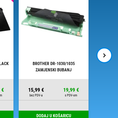
LACK
BROTHER DR-1030/1035
BROTH
ZAMJENSKI BUBANJ
ZA
 €
15,99 €
19,99 €
18,58 
Broj s
DODAJ U KOŠARICU
DOD