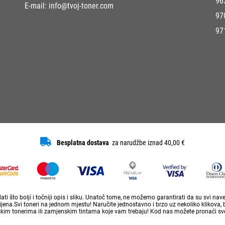
96
E-mail:
info@tvoj-toner.com
97
97
Besplatna dostava
za narudžbe iznad 40,00 €
ti što bolji i točniji opis i sliku. Unatoč tome, ne možemo garantirati da su svi na
ena.Svi toneri na jednom mjestu! Naručite jednostavno i brzo uz nekoliko klikova, 
skim tonerima ili zamjenskim tintama koje vam trebaju! Kod nas možete pronaći sve