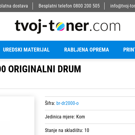
platna dostava
Besplatni telefon
0800 200 505
info@tvoj-to
UREDSKI MATERIJAL
RABLJENA OPREMA
PRIN
00 ORIGINALNI DRUM
Šifra:
br-dr2000-o
Jedinica mjere:
Kom
Stanje na skladištu:
10