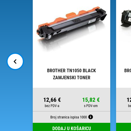
BLACK
BROTHER TN1050 BLACK
BR
NER
ZAMJENSKI TONER
34,38 €
12,66 €
15,82 €
1
500
Broj stranica ispisa 1000
RICU
DODAJ U KOŠARICU