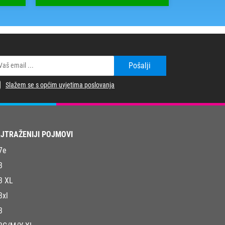
Pošalji
Slažem se s općim uvjetima poslovanja
JTRAŽENIJI POJMOVI
7e
3
3 XL
3xl
3