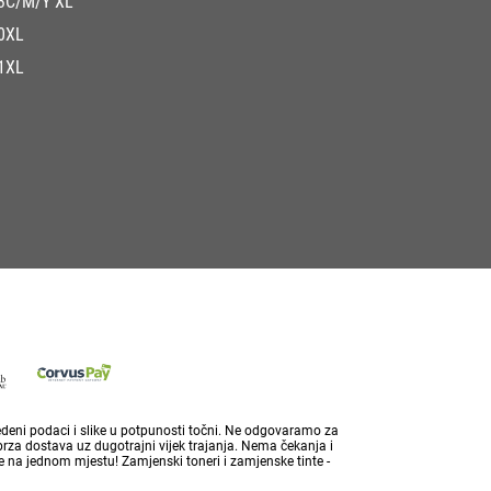
3C/M/Y XL
0XL
1XL
vedeni podaci i slike u potpunosti točni. Ne odgovaramo za
brza dostava uz dugotrajni vijek trajanja. Nema čekanja i
 na jednom mjestu! Zamjenski toneri i zamjenske tinte -