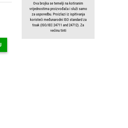
Ova brojka se temelji na kotiranim
vrijednostima proizvođača i služi samo
za usporedbu. Proizlazi iz ispitivanja
koristeći međunarodni ISO standard za
tisak (ISO/IEC 24711 and 24712). Za
većinu tinti
U