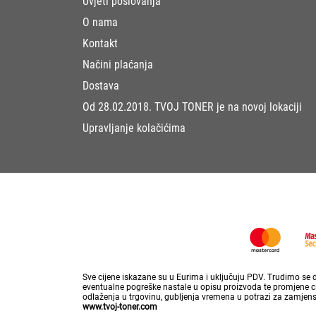
Uvjeti poslovanja
O nama
Kontakt
Načini plaćanja
Dostava
Od 28.02.2018. TVOJ TONER je na novoj lokaciji
Upravljanje kolačićima
Sve cijene iskazane su u Eurima i uključuju PDV. Trudimo se da
eventualne pogreške nastale u opisu proizvoda te promjene cij
odlaženja u trgovinu, gubljenja vremena u potrazi za zamjen
www.tvoj-toner.com