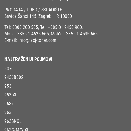
PRODAJA / URED / SKLADIŠTE
Savica Šanci 145, Zagreb, HR 10000
Tel:
0800 200 505
, Tel:
+385 01 2450 960
,
Mob:
+385 91 4525 666
, Mob2:
+385 91 4535 666
E-mail:
info@tvoj-toner.com
NAJTRAŽENIJI POJMOVI
937e
9436B002
953
953 XL
953xl
963
963BKXL
963C/M/Y XL