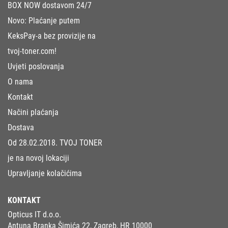
BOX NOW dostavom 24/7
Novo: Plaćanje putem
KeksPay-a bez provizije na
tvoj-toner.com!
Uvjeti poslovanja
O nama
Kontakt
Načini plaćanja
Dostava
Od 28.02.2018. TVOJ TONER
je na novoj lokaciji
Upravljanje kolačićima
KONTAKT
Opticus IT d.o.o.
Antuna Branka Šimića 22, Zagreb, HR 10000