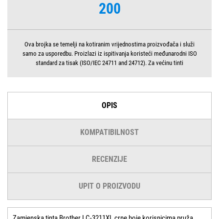
200
Ova brojka se temelji na kotiranim vrijednostima proizvođača i služi
samo za usporedbu. Proizlazi iz ispitivanja koristeći međunarodni ISO
standard za tisak (ISO/IEC 24711 and 24712). Za većinu tinti
OPIS
KOMPATIBILNOST
RECENZIJE
UPIT O PROIZVODU
Zamjenska tinta Brother LC-3211XL crne boje korisnicima pruža