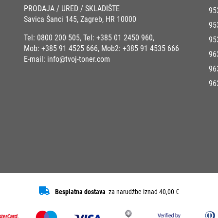
PRODAJA / URED / SKLADIŠTE
95
Savica Šanci 145, Zagreb, HR 10000
95
Tel:
0800 200 505
, Tel:
+385 01 2450 960
,
95
Mob:
+385 91 4525 666
, Mob2:
+385 91 4535 666
96
E-mail:
info@tvoj-toner.com
96
96
Besplatna dostava
za narudžbe iznad 40,00 €