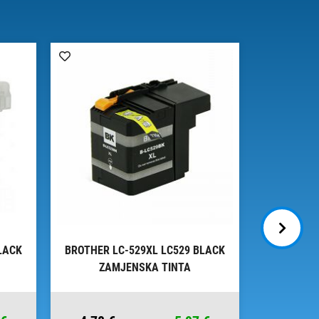
LACK
BROTHER LC-529XL LC529 BLACK
BROTHER 
ZAMJENSKA TINTA
OR