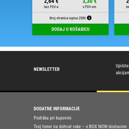
29,17 €
2,64 €
3,30 €
2
Broj stranica ispisa 2500
RICU
DODAJ U KOŠARICU
Upišite
NEWSLETTER
akcija
DODATNE INFORMACIJE
Podrška pri kupovini
Tvoj toner na dohvat ruke – s BOX NOW dostavom