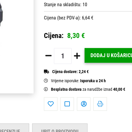
Stanje na skladištu:
10
Cijena (bez PDV-a): 6,64 €
Cijena:
8,30 €
DODAJ U KOŠARIC
Cijena dostave:
2,24 €
Vrijeme isporuke:
Isporuka u 24 h
Besplatna dostava
za narudžbe iznad
40,00 €
RECENZIJE
UPIT O PROIZVODU