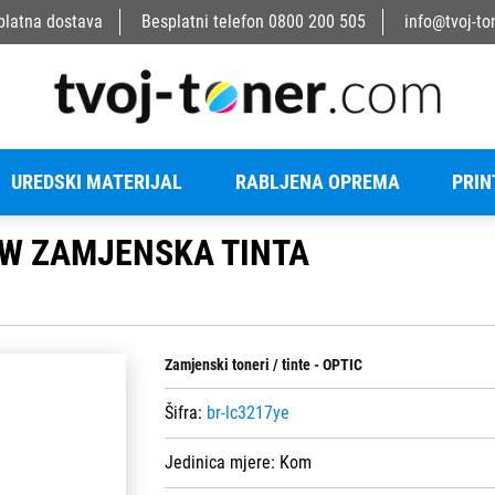
platna dostava
Besplatni telefon
0800 200 505
info@tvoj-to
UREDSKI MATERIJAL
RABLJENA OPREMA
PRIN
OW ZAMJENSKA TINTA
Zamjenski toneri / tinte - OPTIC
Šifra:
br-lc3217ye
Jedinica mjere:
Kom