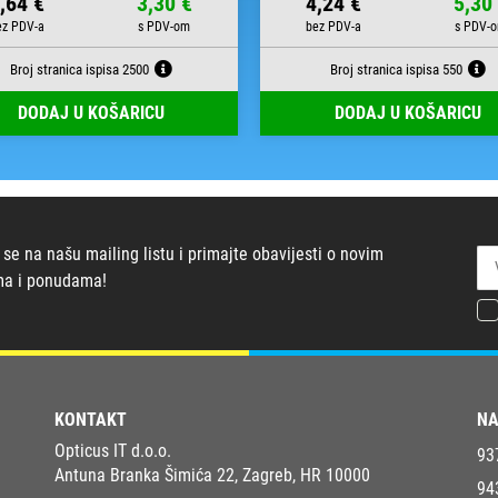
,64 €
3,30 €
4,24 €
5,30
Broj stranica ispisa 2500
Broj stranica ispisa 550
DODAJ U KOŠARICU
DODAJ U KOŠARICU
 se na našu mailing listu i primajte obavijesti o novim
ma i ponudama!
KONTAKT
NA
Opticus IT d.o.o.
93
Antuna Branka Šimića 22, Zagreb, HR 10000
94