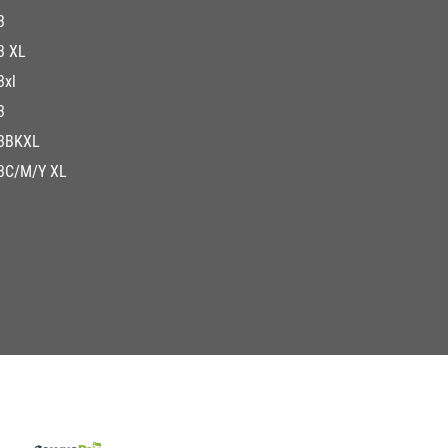
3
3 XL
3xl
3
3BKXL
3C/M/Y XL