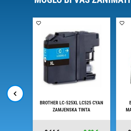
 LC3619XL
BROTHER LC-525XL LC525 CYAN
 TINTA
ZAMJENSKA TINTA
MA