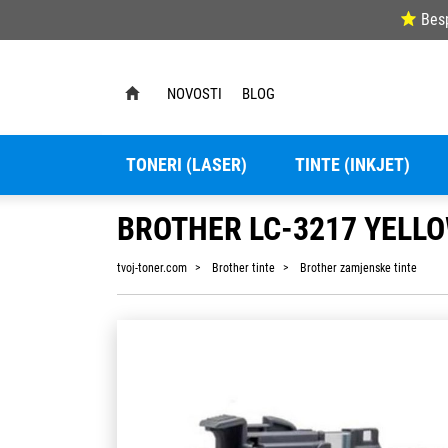
Bes
NOVOSTI
BLOG
TONERI (LASER)
TINTE (INKJET)
BROTHER LC-3217 YELL
tvoj-toner.com
Brother tinte
Brother zamjenske tinte