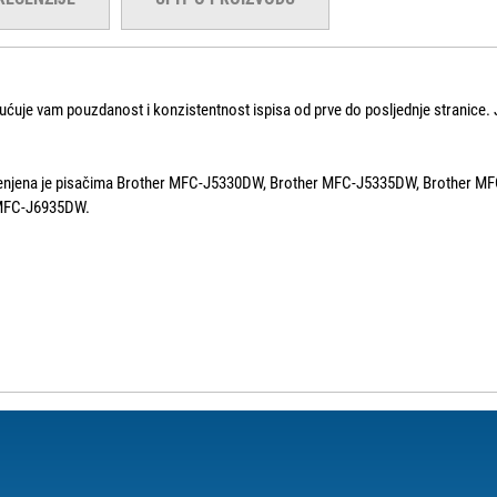
ćuje vam pouzdanost i konzistentnost ispisa od prve do posljednje stranice. 
ijenjena je pisačima Brother MFC-J5330DW, Brother MFC-J5335DW, Brother 
MFC-J6935DW.