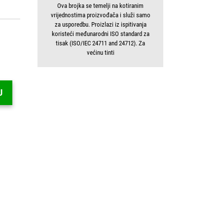
Ova brojka se temelji na kotiranim
vrijednostima proizvođača i služi samo
za usporedbu. Proizlazi iz ispitivanja
koristeći međunarodni ISO standard za
tisak (ISO/IEC 24711 and 24712). Za
većinu tinti
U