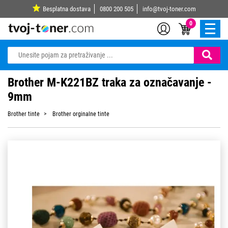
Besplatna dostava
0800 200 505
info@tvoj-toner.com
0
Brother M-K221BZ traka za označavanje -
9mm
Brother tinte
Brother orginalne tinte