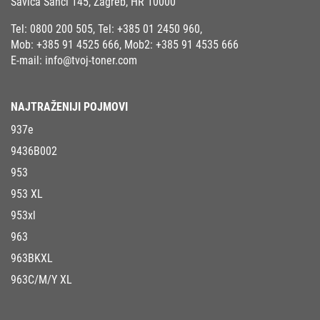
Savica Šanci 145, Zagreb, HR 10000
Tel:
0800 200 505
, Tel:
+385 01 2450 960
,
Mob:
+385 91 4525 666
, Mob2:
+385 91 4535 666
E-mail:
info@tvoj-toner.com
NAJTRAŽENIJI POJMOVI
937e
9436B002
953
953 XL
953xl
963
963BKXL
963C/M/Y XL