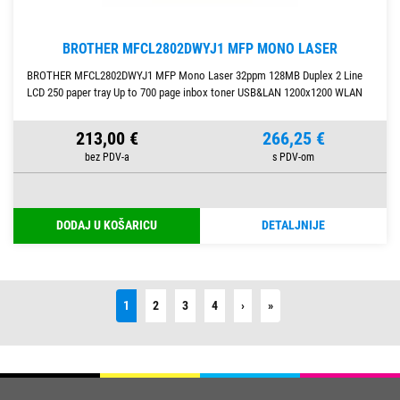
BROTHER MFCL2802DWYJ1 MFP MONO LASER
BROTHER MFCL2802DWYJ1 MFP Mono Laser 32ppm 128MB Duplex 2 Line
LCD 250 paper tray Up to 700 page inbox toner USB&LAN 1200x1200 WLAN
213,00 €
266,25 €
DODAJ U KOŠARICU
DETALJNIJE
Next
Last
1
2
3
4
›
»