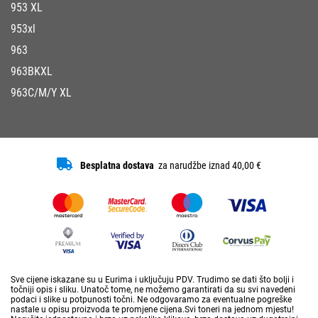
953 XL
953xl
963
963BKXL
963C/M/Y XL
Besplatna dostava
za narudžbe iznad 40,00 €
Sve cijene iskazane su u Eurima i uključuju PDV. Trudimo se dati što bolji i
točniji opis i sliku. Unatoč tome, ne možemo garantirati da su svi navedeni
podaci i slike u potpunosti točni. Ne odgovaramo za eventualne pogreške
nastale u opisu proizvoda te promjene cijena.Svi toneri na jednom mjestu!