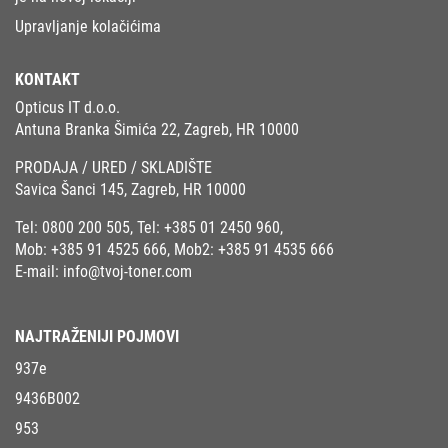
Upravljanje kolačićima
KONTAKT
Opticus IT d.o.o.
Antuna Branka Šimića 22, Zagreb, HR 10000
PRODAJA / URED / SKLADIŠTE
Savica Šanci 145, Zagreb, HR 10000
Tel:
0800 200 505
, Tel:
+385 01 2450 960
,
Mob:
+385 91 4525 666
, Mob2:
+385 91 4535 666
E-mail:
info@tvoj-toner.com
NAJTRAŽENIJI POJMOVI
937e
9436B002
953