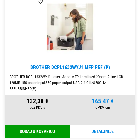
BROTHER DCPL1632WYJ1 MFP REF (P)
BROTHER DCPL1632WYJ1 Laser Mono MFP Localised 20ppm 2Line LCD
128MB 150 paper input&50 paper output USB 2.4 GHz&50GHz
REFURBISHED(P)
132,38 €
165,47 €
DODAJ U KOŠARICU
DETALJNIJE