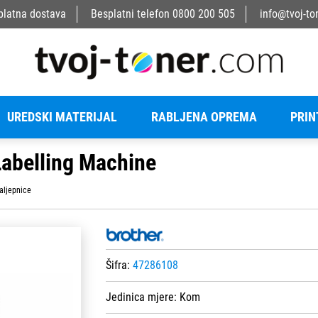
platna dostava
Besplatni telefon
0800 200 505
info@tvoj-to
UREDSKI MATERIJAL
RABLJENA OPREMA
PRIN
belling Machine
naljepnice
Šifra:
47286108
Jedinica mjere:
Kom