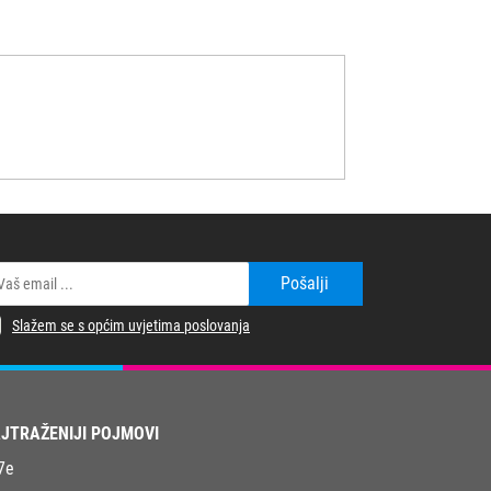
Pošalji
Slažem se s općim uvjetima poslovanja
JTRAŽENIJI POJMOVI
7e