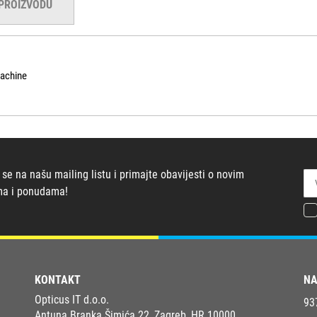
 PROIZVODU
achine
 se na našu mailing listu i primajte obavijesti o novim
ma i ponudama!
KONTAKT
NA
Opticus IT d.o.o.
93
Antuna Branka Šimića 22, Zagreb, HR 10000