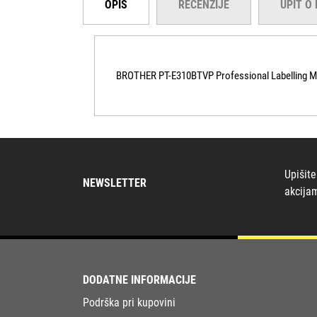
OPIS
RECENZIJE
UPIT O
BROTHER PT-E310BTVP Professional Labelling M
Upišite
NEWSLETTER
akcija
DODATNE INFORMACIJE
Podrška pri kupovini