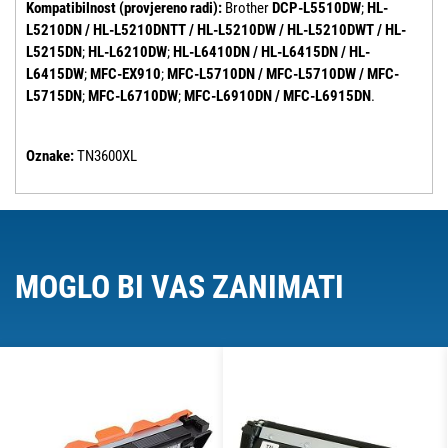
Kompatibilnost (provjereno radi):
Brother
DCP-L5510DW
;
HL-
L5210DN / HL-L5210DNTT / HL-L5210DW / HL-L5210DWT / HL-
L5215DN
;
HL-L6210DW
;
HL-L6410DN / HL-L6415DN / HL-
L6415DW
;
MFC-EX910
;
MFC-L5710DN / MFC-L5710DW / MFC-
L5715DN
;
MFC-L6710DW
;
MFC-L6910DN / MFC-L6915DN
.
Oznake:
TN3600XL
MOGLO BI VAS ZANIMATI