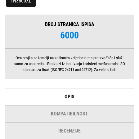
TN3600XL
BROJ STRANICA ISPISA
6000
Ova brojka se temelji na kotiranim vrijednostima proizvođača i služi
samo za usporedbu. Proizlazi iz ispitivanja koristeći međunarodni ISO
standard za tisak (ISO/IEC 24711 and 24712). Za većinu tinti
OPIS
KOMPATIBILNOST
RECENZIJE