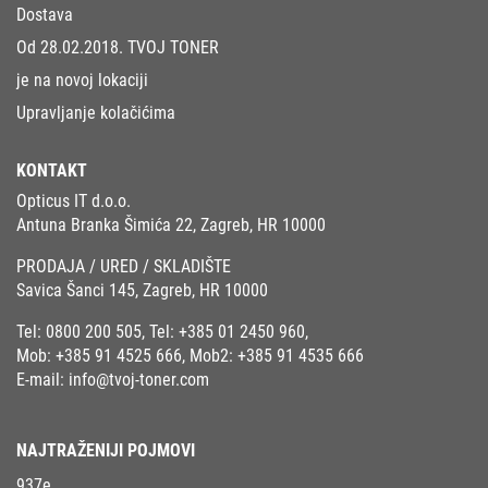
Dostava
Od 28.02.2018. TVOJ TONER
je na novoj lokaciji
Upravljanje kolačićima
KONTAKT
Opticus IT d.o.o.
Antuna Branka Šimića 22, Zagreb, HR 10000
PRODAJA / URED / SKLADIŠTE
Savica Šanci 145, Zagreb, HR 10000
Tel:
0800 200 505
, Tel:
+385 01 2450 960
,
Mob:
+385 91 4525 666
, Mob2:
+385 91 4535 666
E-mail:
info@tvoj-toner.com
NAJTRAŽENIJI POJMOVI
937e