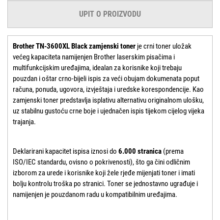
UPIT O PROIZVODU
Brother TN-3600XL Black zamjenski toner
je crni toner uložak
većeg kapaciteta namijenjen Brother laserskim pisačima i
multifunkcijskim uređajima, idealan za korisnike koji trebaju
pouzdan i oštar crno-bijeli ispis za veći obujam dokumenata poput
računa, ponuda, ugovora, izvještaja i uredske korespondencije. Kao
zamjenski toner predstavlja isplativu alternativu originalnom ulošku,
uz stabilnu gustoću crne boje i ujednačen ispis tijekom cijelog vijeka
trajanja.
Deklarirani kapacitet ispisa iznosi do
6.000 stranica
(prema
ISO/IEC standardu, ovisno o pokrivenosti), što ga čini odličnim
izborom za urede i korisnike koji žele rjeđe mijenjati toner i imati
bolju kontrolu troška po stranici. Toner se jednostavno ugrađuje i
namijenjen je pouzdanom radu u kompatibilnim uređajima.