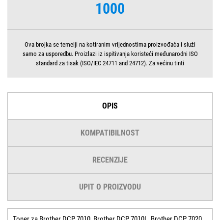
1000
Ova brojka se temelji na kotiranim vrijednostima proizvođača i služi
samo za usporedbu. Proizlazi iz ispitivanja koristeći međunarodni ISO
standard za tisak (ISO/IEC 24711 and 24712). Za većinu tinti
OPIS
KOMPATIBILNOST
RECENZIJE
UPIT O PROIZVODU
Toner za Brother DCP 7010, Brother DCP 7010L, Brother DCP 7020,