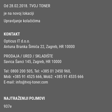
Od 28.02.2018. TVOJ TONER
je na novoj lokaciji
Upravljanje kolačićima
KONTAKT
Opticus IT d.o.o.
Antuna Branka Šimića 22, Zagreb, HR 10000
PRODAJA / URED / SKLADIŠTE
Savica Šanci 145, Zagreb, HR 10000
Tel:
0800 200 505
, Tel:
+385 01 2450 960
,
Mob:
+385 91 4525 666
, Mob2:
+385 91 4535 666
E-mail:
info@tvoj-toner.com
NAJTRAŽENIJI POJMOVI
937e