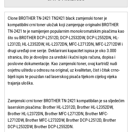
Clone BROTHER TN-2421 TN2421 black zamjenski toner je
kompatibilni crni toner uložak koji zamjenjuje originalni BROTHER
TN-2421 te je namijenjen popularnim monokromatskim pisačima kao
što su BROTHER DCP-L2512D, DCP-L2532DW, DCP-L2552DN, HL-
L2312D, HL-L2352DW, HL-L2372DN, MFC-L2712DN, MFC-L2712DW i
drugi uređaji ove serije. Deklarirani kapacitet ispisa je oko 3.000
stranica, što je dovoljno za uredski i kućni ispis računa, dopisa i
poslovne dokumentacije. Kao zamjenski toner, ovaj kartridž nudi
osjetnu uštedu u odnosu na original, uz kvalitetan, čist i čitak crno-
bijeli ispis te pouzdan rad laserskog pisača tijekom cijelog vijeka
trajanja uloška.
Zamjenski crni toner BROTHER TN-2421 kompatibilan je sa sljedećim
laserskim pisačima: Brother HL-L2312D, Brother HL-L2352DW,
Brother HL-L2372DN, Brother MFC-L2712DN, Brother MFC-
L2712DW, Brother MFC-L2732DW, Brother DCP-L2512D, Brother
DCP-L2532DW, Brother DCP-L2552DN.