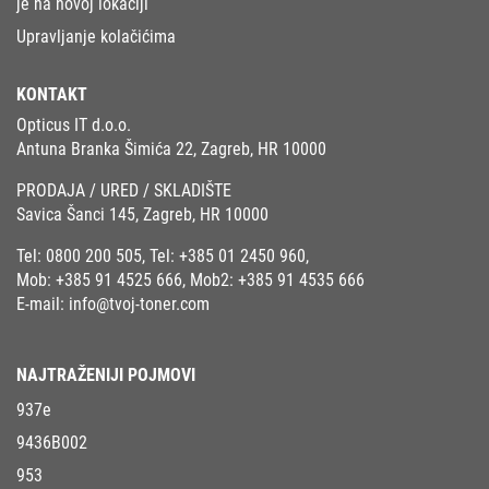
je na novoj lokaciji
Upravljanje kolačićima
KONTAKT
Opticus IT d.o.o.
Antuna Branka Šimića 22, Zagreb, HR 10000
PRODAJA / URED / SKLADIŠTE
Savica Šanci 145, Zagreb, HR 10000
Tel:
0800 200 505
, Tel:
+385 01 2450 960
,
Mob:
+385 91 4525 666
, Mob2:
+385 91 4535 666
E-mail:
info@tvoj-toner.com
NAJTRAŽENIJI POJMOVI
937e
9436B002
953