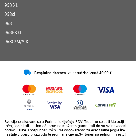
953 XL
953xl
963
963BKXL
963C/M/Y XL
Besplatna dostava
za narudžbe iznad 40,00 €
Sve cijene iskazane su u Eurima i uključuju PDV. Trudimo se dati što bolji i
točniji opis i sliku. Unatoč tome, ne možemo garantirati da su svi navedeni
podaci i slike u potpunosti točni. Ne odgovaramo za eventualne pogreške
nastale u opisu proizvoda te promjene cijena.Svi toneri na jednom mjestu!