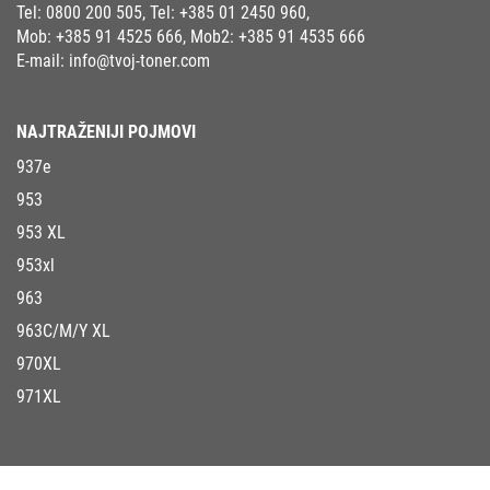
Tel:
0800 200 505
, Tel:
+385 01 2450 960
,
Mob:
+385 91 4525 666
, Mob2:
+385 91 4535 666
E-mail:
info@tvoj-toner.com
NAJTRAŽENIJI POJMOVI
937e
953
953 XL
953xl
963
963C/M/Y XL
970XL
971XL