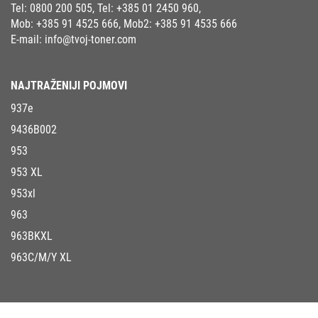
Tel:
0800 200 505
, Tel:
+385 01 2450 960
,
Mob:
+385 91 4525 666
, Mob2:
+385 91 4535 666
E-mail:
info@tvoj-toner.com
NAJTRAŽENIJI POJMOVI
937e
9436B002
953
953 XL
953xl
963
963BKXL
963C/M/Y XL