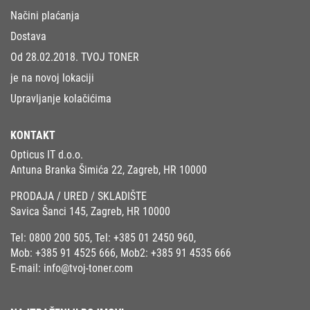
Načini plaćanja
Dostava
Od 28.02.2018. TVOJ TONER
je na novoj lokaciji
Upravljanje kolačićima
KONTAKT
Opticus IT d.o.o.
Antuna Branka Šimića 22, Zagreb, HR 10000
PRODAJA / URED / SKLADIŠTE
Savica Šanci 145, Zagreb, HR 10000
Tel:
0800 200 505
, Tel:
+385 01 2450 960
,
Mob:
+385 91 4525 666
, Mob2:
+385 91 4535 666
E-mail:
info@tvoj-toner.com