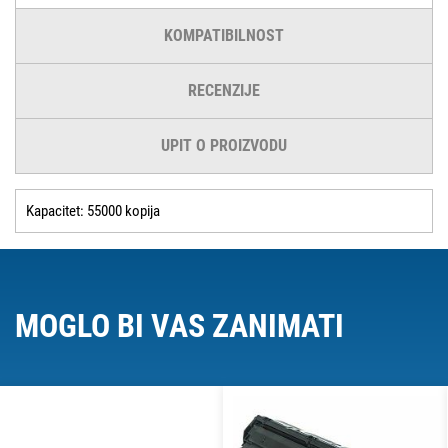
KOMPATIBILNOST
RECENZIJE
UPIT O PROIZVODU
Kapacitet: 55000 kopija
MOGLO BI VAS ZANIMATI
O