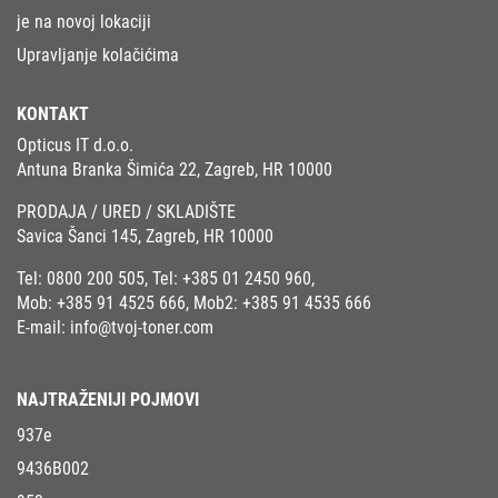
je na novoj lokaciji
Upravljanje kolačićima
KONTAKT
Opticus IT d.o.o.
Antuna Branka Šimića 22, Zagreb, HR 10000
PRODAJA / URED / SKLADIŠTE
Savica Šanci 145, Zagreb, HR 10000
Tel:
0800 200 505
, Tel:
+385 01 2450 960
,
Mob:
+385 91 4525 666
, Mob2:
+385 91 4535 666
E-mail:
info@tvoj-toner.com
NAJTRAŽENIJI POJMOVI
937e
9436B002