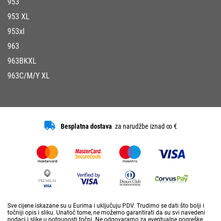
953
953 XL
953xl
963
963BKXL
963C/M/Y XL
Besplatna dostava
za narudžbe iznad ∞ €
Sve cijene iskazane su u Eurima i uključuju PDV. Trudimo se dati što bolji i
točniji opis i sliku. Unatoč tome, ne možemo garantirati da su svi navedeni
podaci i slike u potpunosti točni. Ne odgovaramo za eventualne pogreške