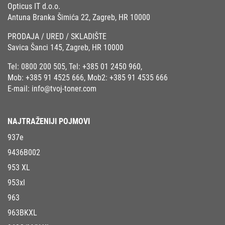
Opticus IT d.o.o.
Antuna Branka Šimića 22, Zagreb, HR 10000
PRODAJA / URED / SKLADIŠTE
Savica Šanci 145, Zagreb, HR 10000
Tel:
0800 200 505
, Tel:
+385 01 2450 960
,
Mob:
+385 91 4525 666
, Mob2:
+385 91 4535 666
E-mail:
info@tvoj-toner.com
NAJTRAŽENIJI POJMOVI
937e
9436B002
953 XL
953xl
963
963BKXL