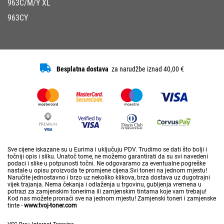
963C/M/Y XL
963CY
Besplatna dostava
za narudžbe iznad 40,00 €
Sve cijene iskazane su u Eurima i uključuju PDV. Trudimo se dati što bolji i
točniji opis i sliku. Unatoč tome, ne možemo garantirati da su svi navedeni
podaci i slike u potpunosti točni. Ne odgovaramo za eventualne pogreške
nastale u opisu proizvoda te promjene cijena.Svi toneri na jednom mjestu!
Naručite jednostavno i brzo uz nekoliko klikova, brza dostava uz dugotrajni
vijek trajanja. Nema čekanja i odlaženja u trgovinu, gubljenja vremena u
potrazi za zamjenskim tonerima ili zamjenskim tintama koje vam trebaju!
Kod nas možete pronaći sve na jednom mjestu! Zamjenski toneri i zamjenske
tinte -
www.tvoj-toner.com