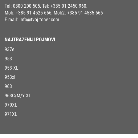
Tel:
0800 200 505
, Tel:
+385 01 2450 960
,
Mob:
+385 91 4525 666
, Mob2:
+385 91 4535 666
E-mail:
info@tvoj-toner.com
NAJTRAŽENIJI POJMOVI
937e
953
953 XL
953xl
963
963C/M/Y XL
970XL
971XL