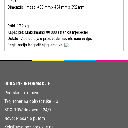
Linux
Dimenzije i masa: 453 mm x 464 mm x 392 mm
Pribl. 17,2 kg
Kapacitet: Maksimalno 80 000 stranica mjesečno
Ostalo: Više detalja o proizvodu možete naći
ovdje.
Registracija trogodišnjeg jamstva:
DODATNE INFORMACIJE
Podrška pri kupovini
Tvoj toner na dohvat ruke – s
BOX NOW dostavom 24/7
Novo: Plaćanje putem
KeksPay-a bez provizije na