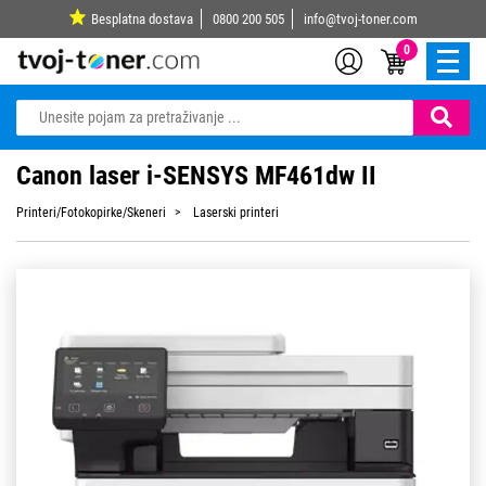
Besplatna dostava
0800 200 505
info@tvoj-toner.com
0
Canon laser i-SENSYS MF461dw II
Printeri/Fotokopirke/Skeneri
Laserski printeri