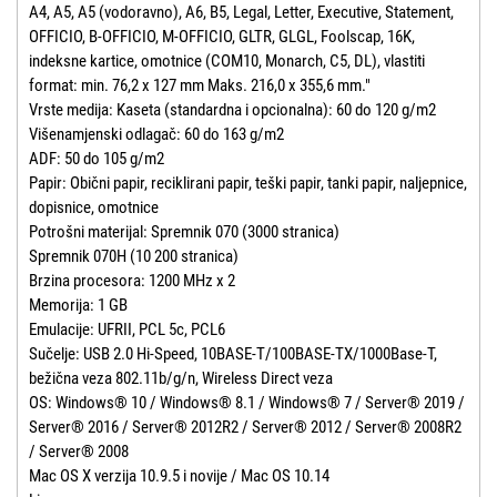
A4, A5, A5 (vodoravno), A6, B5, Legal, Letter, Executive, Statement,
OFFICIO, B-OFFICIO, M-OFFICIO, GLTR, GLGL, Foolscap, 16K,
indeksne kartice, omotnice (COM10, Monarch, C5, DL), vlastiti
format: min. 76,2 x 127 mm Maks. 216,0 x 355,6 mm."
Vrste medija: Kaseta (standardna i opcionalna): 60 do 120 g/m2
Višenamjenski odlagač: 60 do 163 g/m2
ADF: 50 do 105 g/m2
Papir: Obični papir, reciklirani papir, teški papir, tanki papir, naljepnice,
dopisnice, omotnice
Potrošni materijal: Spremnik 070 (3000 stranica)
Spremnik 070H (10 200 stranica)
Brzina procesora: 1200 MHz x 2
Memorija: 1 GB
Emulacije: UFRII, PCL 5c, PCL6
Sučelje: USB 2.0 Hi-Speed, 10BASE-T/100BASE-TX/1000Base-T,
bežična veza 802.11b/g/n, Wireless Direct veza
OS: Windows® 10 / Windows® 8.1 / Windows® 7 / Server® 2019 /
Server® 2016 / Server® 2012R2 / Server® 2012 / Server® 2008R2
/ Server® 2008
Mac OS X verzija 10.9.5 i novije / Mac OS 10.14