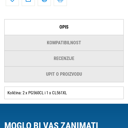
OPIS
KOMPATIBILNOST
RECENZIJE
UPIT O PROIZVODU
Količina: 2 x PG560CL i 1 x CL561XL
MOGLO BI VAS ZANIMATI