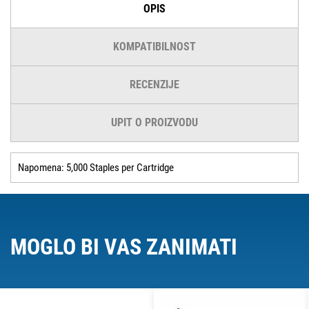
OPIS
KOMPATIBILNOST
RECENZIJE
UPIT O PROIZVODU
Napomena: 5,000 Staples per Cartridge
MOGLO BI VAS ZANIMATI
O