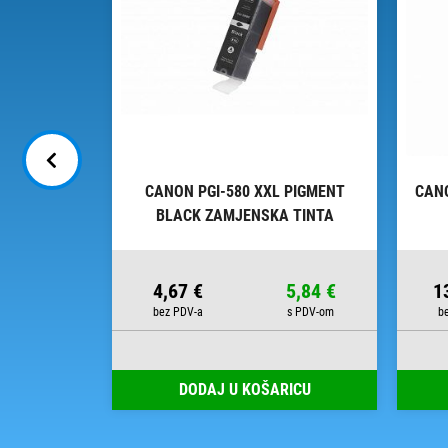
 BLACK
CANON PGI-580 XXL PIGMENT
CAN
NTA
BLACK ZAMJENSKA TINTA
24,99 €
4,67 €
5,84 €
1
00
RICU
DODAJ U KOŠARICU