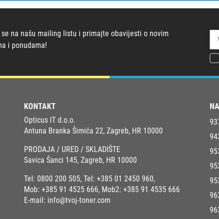
 se na našu mailing listu i primajte obavijesti o novim
ma i ponudama!
KONTAKT
NA
Opticus IT d.o.o.
93
Antuna Branka Šimića 22, Zagreb, HR 10000
94
PRODAJA / URED / SKLADIŠTE
95
Savica Šanci 145, Zagreb, HR 10000
95
Tel:
0800 200 505
, Tel:
+385 01 2450 960
,
95
Mob:
+385 91 4525 666
, Mob2:
+385 91 4535 666
96
E-mail:
info@tvoj-toner.com
96