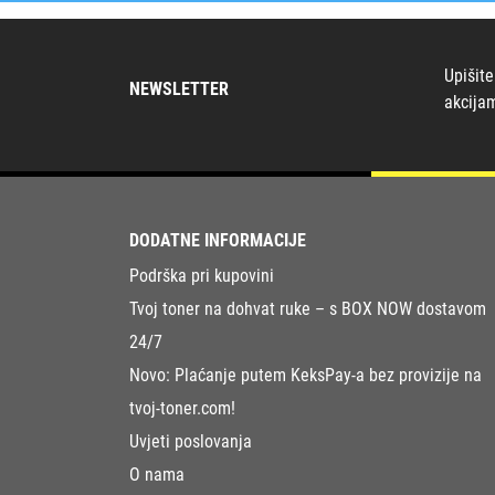
Upišite
NEWSLETTER
akcija
DODATNE INFORMACIJE
Podrška pri kupovini
Tvoj toner na dohvat ruke – s BOX NOW dostavom
24/7
Novo: Plaćanje putem KeksPay-a bez provizije na
tvoj-toner.com!
Uvjeti poslovanja
O nama