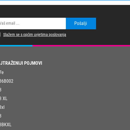
Pošalji
Slažem se s općim uvjetima poslovanja
JTRAŽENIJI POJMOVI
7e
36B002
3
3 XL
3xl
3
3BKXL