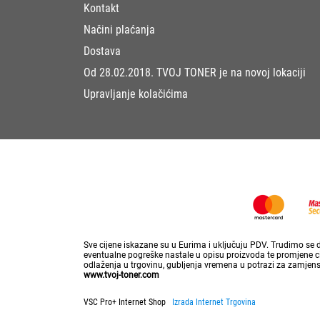
Kontakt
Načini plaćanja
Dostava
Od 28.02.2018. TVOJ TONER je na novoj lokaciji
Upravljanje kolačićima
Sve cijene iskazane su u Eurima i uključuju PDV. Trudimo se da
eventualne pogreške nastale u opisu proizvoda te promjene cij
odlaženja u trgovinu, gubljenja vremena u potrazi za zamjen
www.tvoj-toner.com
VSC Pro+ Internet Shop
Izrada Internet Trgovina