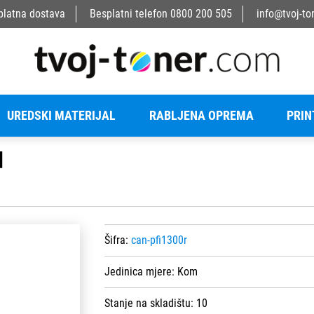
platna dostava
Besplatni telefon
0800 200 505
info@tvoj-to
UREDSKI MATERIJAL
RABLJENA OPREMA
PRIN
d
Šifra:
can-pfi1300r
Jedinica mjere:
Kom
Stanje na skladištu:
10