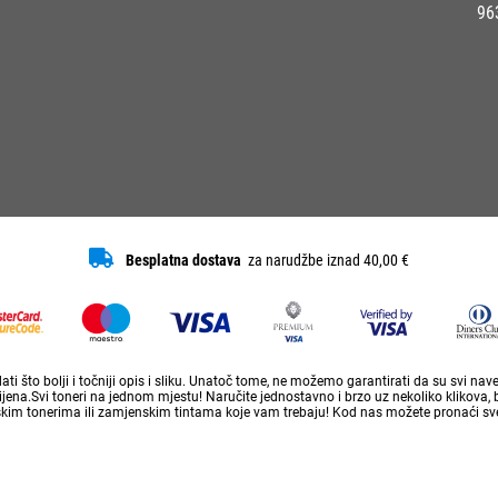
96
Besplatna dostava
za narudžbe iznad 40,00 €
ti što bolji i točniji opis i sliku. Unatoč tome, ne možemo garantirati da su svi na
ena.Svi toneri na jednom mjestu! Naručite jednostavno i brzo uz nekoliko klikova, 
skim tonerima ili zamjenskim tintama koje vam trebaju! Kod nas možete pronaći sve