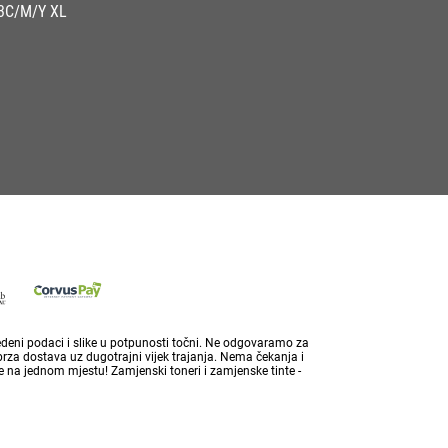
3C/M/Y XL
vedeni podaci i slike u potpunosti točni. Ne odgovaramo za
brza dostava uz dugotrajni vijek trajanja. Nema čekanja i
 na jednom mjestu! Zamjenski toneri i zamjenske tinte -