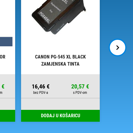
LOR
CANON PG-545 XL BLACK
CANO
ZAMJENSKA TINTA
OR
 €
16,46 €
20,57 €
16,98 
DODAJ U KOŠARICU
DOD