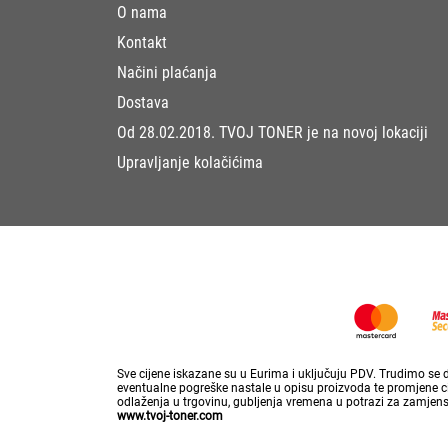
O nama
Kontakt
Načini plaćanja
Dostava
Od 28.02.2018. TVOJ TONER je na novoj lokaciji
Upravljanje kolačićima
Sve cijene iskazane su u Eurima i uključuju PDV. Trudimo se da
eventualne pogreške nastale u opisu proizvoda te promjene cij
odlaženja u trgovinu, gubljenja vremena u potrazi za zamjen
www.tvoj-toner.com