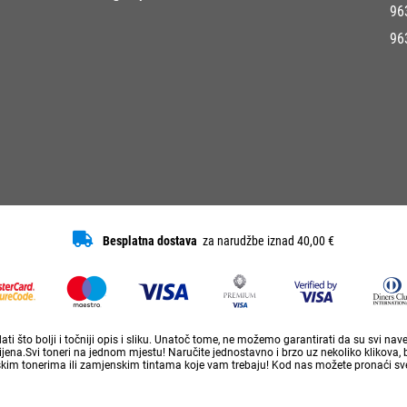
96
96
Besplatna dostava
za narudžbe iznad 40,00 €
ti što bolji i točniji opis i sliku. Unatoč tome, ne možemo garantirati da su svi na
ena.Svi toneri na jednom mjestu! Naručite jednostavno i brzo uz nekoliko klikova, 
skim tonerima ili zamjenskim tintama koje vam trebaju! Kod nas možete pronaći sve