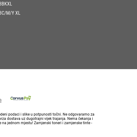
3BKXL
3C/M/Y XL
vedeni podaci i slike u potpunosti točni. Ne odgovaramo za
brza dostava uz dugotrajni vijek trajanja. Nema čekanja i
 na jednom mjestu! Zamjenski toneri i zamjenske tinte -