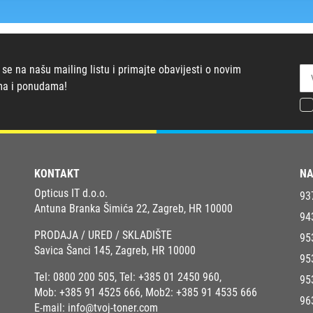
 se na našu mailing listu i primajte obavijesti o novim
ma i ponudama!
KONTAKT
NA
Opticus IT d.o.o.
93
Antuna Branka Šimića 22, Zagreb, HR 10000
94
PRODAJA / URED / SKLADIŠTE
95
Savica Šanci 145, Zagreb, HR 10000
95
Tel:
0800 200 505
, Tel:
+385 01 2450 960
,
95
Mob:
+385 91 4525 666
, Mob2:
+385 91 4535 666
96
E-mail:
info@tvoj-toner.com