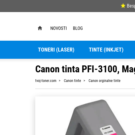
Bes
NOVOSTI
BLOG
TONERI (LASER)
TINTE (INKJET)
Canon tinta PFI-3100, Ma
tvoj-toner.com
Canon tinte
Canon orginalne tinte