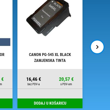
LOR
CANON PG-545 XL BLACK
CANO
ZAMJENSKA TINTA
OR
 €
16,46 €
20,57 €
16,98 
DODAJ U KOŠARICU
DOD