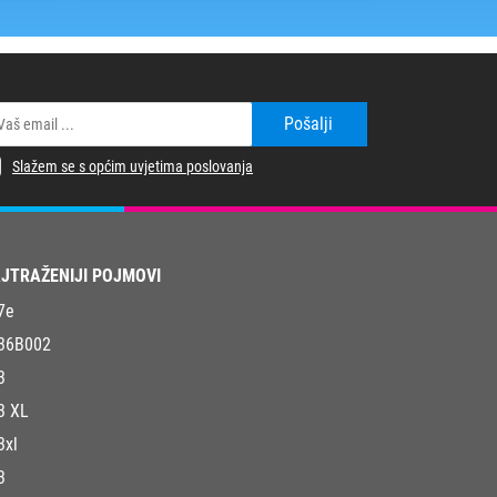
Pošalji
Slažem se s općim uvjetima poslovanja
JTRAŽENIJI POJMOVI
7e
36B002
3
3 XL
3xl
3