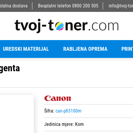
platna dostava
Besplatni telefon
0800 200 505
info@tvoj-to
UREDSKI MATERIJAL
RABLJENA OPREMA
PRIN
genta
Šifra:
can-pfi3100m
Jedinica mjere:
Kom