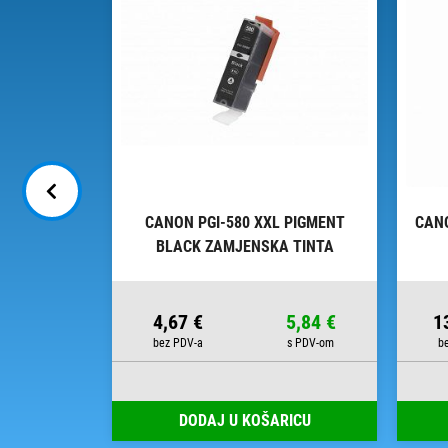
 BLACK
CANON PGI-580 XXL PIGMENT
CAN
NTA
BLACK ZAMJENSKA TINTA
24,99 €
4,67 €
5,84 €
1
00
RICU
DODAJ U KOŠARICU