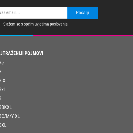
Pošalji
Slažem se s općim uvjetima poslovanja
JTRAŽENIJI POJMOVI
7e
3
3 XL
3xl
3
3BKXL
3C/M/Y XL
0XL