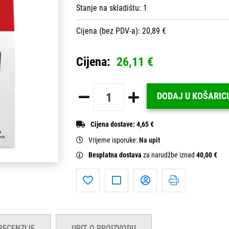
Stanje na skladištu:
1
Cijena (bez PDV-a): 20,89 €
Cijena:
26,11 €
DODAJ U KOŠARIC
Cijena dostave:
4,65 €
Vrijeme isporuke:
Na upit
Besplatna dostava
za narudžbe iznad
40,00 €
RECENZIJE
UPIT O PROIZVODU