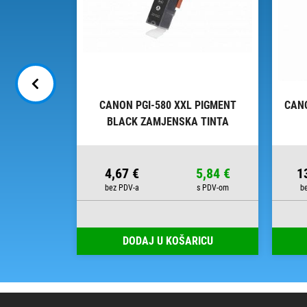
 BLACK
CANON PGI-580 XXL PIGMENT
CAN
NTA
BLACK ZAMJENSKA TINTA
24,99 €
4,67 €
5,84 €
1
00
RICU
DODAJ U KOŠARICU