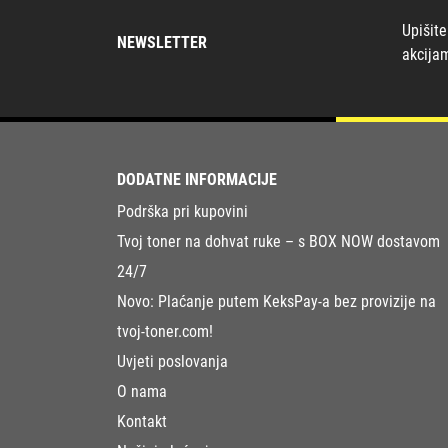
Upišite
NEWSLETTER
akcija
DODATNE INFORMACIJE
Podrška pri kupovini
Tvoj toner na dohvat ruke – s BOX NOW dostavom
24/7
Novo: Plaćanje putem KeksPay-a bez provizije na
tvoj-toner.com!
Uvjeti poslovanja
O nama
Kontakt