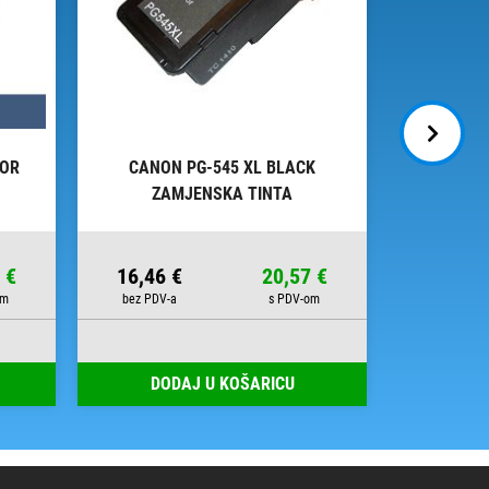
LOR
CANON PG-545 XL BLACK
CANO
ZAMJENSKA TINTA
OR
 €
16,46 €
20,57 €
16,98 
DODAJ U KOŠARICU
DOD