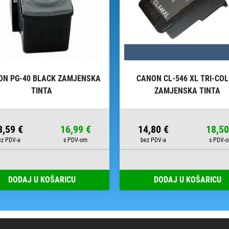
ON PG-40 BLACK ZAMJENSKA
CANON CL-546 XL TRI-CO
TINTA
ZAMJENSKA TINTA
3,59 €
16,99 €
14,80 €
18,50
DODAJ U KOŠARICU
DODAJ U KOŠARICU