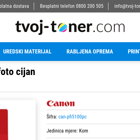
platna dostava
Besplatni telefon
0800 200 505
info@tvoj-to
UREDSKI MATERIJAL
RABLJENA OPREMA
PRIN
oto cijan
Šifra:
can-pfi5100pc
Jedinica mjere:
Kom