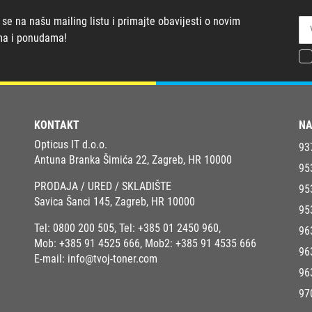
 se na našu mailing listu i primajte obavijesti o novim
ma i ponudama!
KONTAKT
NA
Opticus IT d.o.o.
93
Antuna Branka Šimića 22, Zagreb, HR 10000
95
PRODAJA / URED / SKLADIŠTE
95
Savica Šanci 145, Zagreb, HR 10000
95
Tel:
0800 200 505
, Tel:
+385 01 2450 960
,
96
Mob:
+385 91 4525 666
, Mob2:
+385 91 4535 666
96
E-mail:
info@tvoj-toner.com
96
97