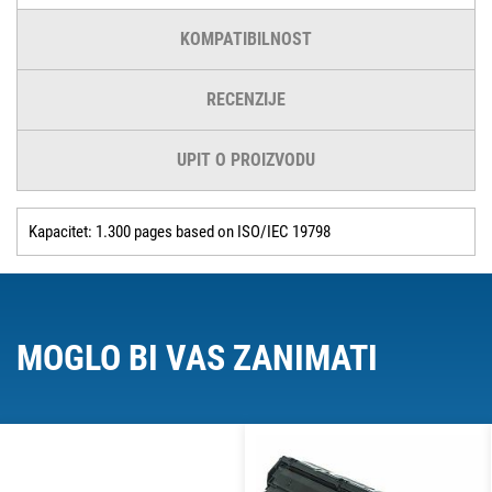
KOMPATIBILNOST
RECENZIJE
UPIT O PROIZVODU
Kapacitet: 1.300 pages based on ISO/IEC 19798
MOGLO BI VAS ZANIMATI
O