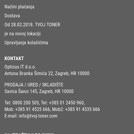
Načini plaćanja
Dostava
Od 28.02.2018. TVOJ TONER
je na novoj lokaciji
Upravljanje kolačićima
KONTAKT
Opticus IT d.o.o.
Antuna Branka Šimića 22, Zagreb, HR 10000
PRODAJA / URED / SKLADIŠTE
Savica Šanci 145, Zagreb, HR 10000
Tel:
0800 200 505
, Tel:
+385 01 2450 960
,
Mob:
+385 91 4525 666
, Mob2:
+385 91 4535 666
E-mail:
info@tvoj-toner.com