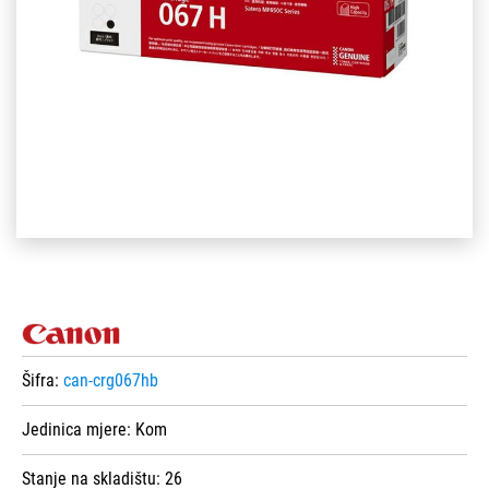
Šifra:
can-crg067hb
Jedinica mjere:
Kom
Stanje na skladištu:
26