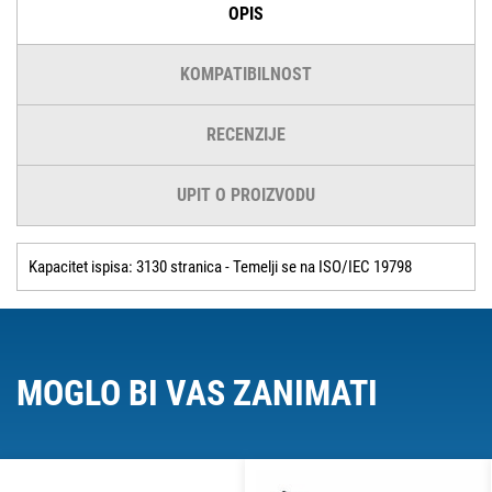
OPIS
KOMPATIBILNOST
RECENZIJE
UPIT O PROIZVODU
Kapacitet ispisa: 3130 stranica - Temelji se na ISO/IEC 19798
MOGLO BI VAS ZANIMATI
O