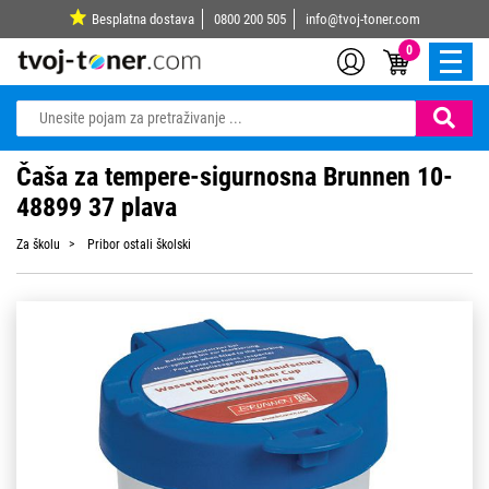
Besplatna dostava
0800 200 505
info@tvoj-toner.com
0
Čaša za tempere-sigurnosna Brunnen 10-
48899 37 plava
Za školu
Pribor ostali školski