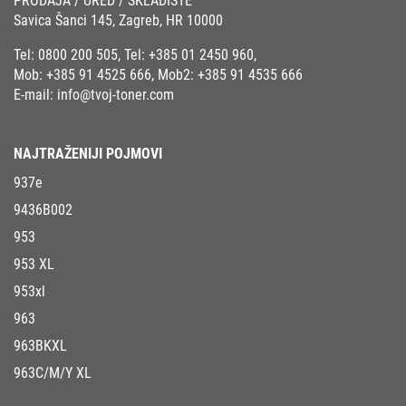
PRODAJA / URED / SKLADIŠTE
Savica Šanci 145, Zagreb, HR 10000
Tel:
0800 200 505
, Tel:
+385 01 2450 960
,
Mob:
+385 91 4525 666
, Mob2:
+385 91 4535 666
E-mail:
info@tvoj-toner.com
NAJTRAŽENIJI POJMOVI
937e
9436B002
953
953 XL
953xl
963
963BKXL
963C/M/Y XL