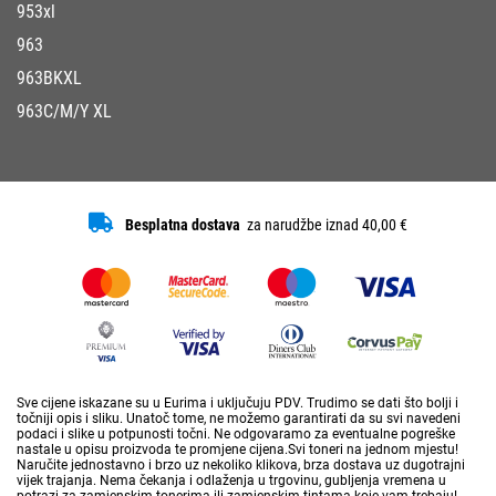
953xl
963
963BKXL
963C/M/Y XL
Besplatna dostava
za narudžbe iznad 40,00 €
Sve cijene iskazane su u Eurima i uključuju PDV. Trudimo se dati što bolji i
točniji opis i sliku. Unatoč tome, ne možemo garantirati da su svi navedeni
podaci i slike u potpunosti točni. Ne odgovaramo za eventualne pogreške
nastale u opisu proizvoda te promjene cijena.Svi toneri na jednom mjestu!
Naručite jednostavno i brzo uz nekoliko klikova, brza dostava uz dugotrajni
vijek trajanja. Nema čekanja i odlaženja u trgovinu, gubljenja vremena u
potrazi za zamjenskim tonerima ili zamjenskim tintama koje vam trebaju!