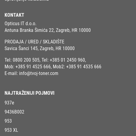
KONTAKT
Opticus IT d.o.o.
Antuna Branka Šimića 22, Zagreb, HR 10000
PRODAJA / URED / SKLADIŠTE
Savica Šanci 145, Zagreb, HR 10000
Tel:
0800 200 505
, Tel:
+385 01 2450 960
,
Mob:
+385 91 4525 666
, Mob2:
+385 91 4535 666
E-mail:
info@tvoj-toner.com
NAJTRAŽENIJI POJMOVI
937e
9436B002
953
953 XL