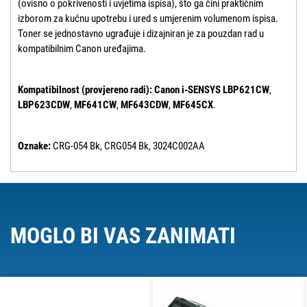
(ovisno o pokrivenosti i uvjetima ispisa), što ga čini praktičnim
izborom za kućnu upotrebu i ured s umjerenim volumenom ispisa.
Toner se jednostavno ugrađuje i dizajniran je za pouzdan rad u
kompatibilnim Canon uređajima.
Kompatibilnost (provjereno radi):
Canon i-SENSYS LBP621CW
,
LBP623CDW
,
MF641CW
,
MF643CDW
,
MF645CX
.
Oznake:
CRG-054 Bk, CRG054 Bk, 3024C002AA
MOGLO BI VAS ZANIMATI
O