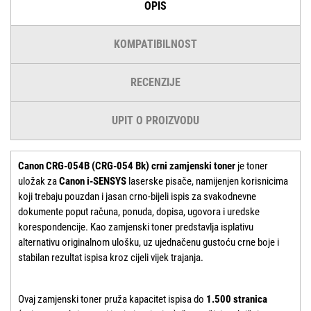
OPIS
KOMPATIBILNOST
RECENZIJE
UPIT O PROIZVODU
Canon CRG-054B (CRG-054 Bk) crni zamjenski toner
je toner
uložak za
Canon i-SENSYS
laserske pisače, namijenjen korisnicima
koji trebaju pouzdan i jasan crno-bijeli ispis za svakodnevne
dokumente poput računa, ponuda, dopisa, ugovora i uredske
korespondencije. Kao zamjenski toner predstavlja isplativu
alternativu originalnom ulošku, uz ujednačenu gustoću crne boje i
stabilan rezultat ispisa kroz cijeli vijek trajanja.
Ovaj zamjenski toner pruža kapacitet ispisa do
1.500 stranica