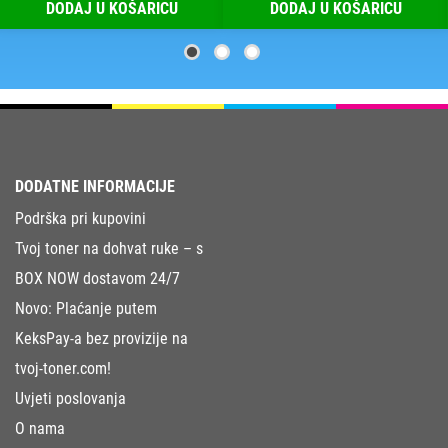
DODAJ U KOŠARICU
DODAJ U KOŠARICU
DODATNE INFORMACIJE
Podrška pri kupovini
Tvoj toner na dohvat ruke – s
BOX NOW dostavom 24/7
Novo: Plaćanje putem
KeksPay-a bez provizije na
tvoj-toner.com!
Uvjeti poslovanja
O nama