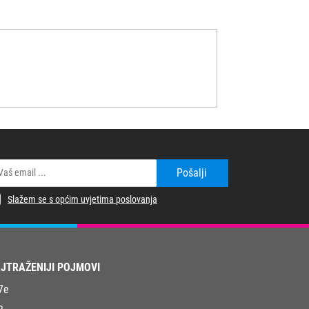
Pošalji
Slažem se s općim uvjetima poslovanja
JTRAŽENIJI POJMOVI
7e