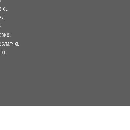
3
3 XL
3xl
3
3BKXL
3C/M/Y XL
0XL