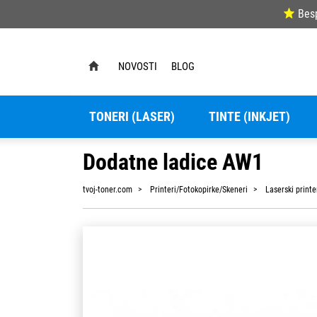
Bes
NOVOSTI
BLOG
TONERI (LASER)
TINTE (INKJET)
Dodatne ladice AW1
tvoj-toner.com
Printeri/Fotokopirke/Skeneri
Laserski printe