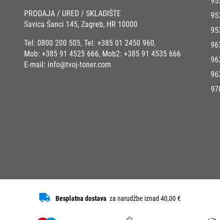
95
PRODAJA / URED / SKLADIŠTE
95
Savica Šanci 145, Zagreb, HR 10000
95
Tel:
0800 200 505
, Tel:
+385 01 2450 960
,
96
Mob:
+385 91 4525 666
, Mob2:
+385 91 4535 666
96
E-mail:
info@tvoj-toner.com
96
97
Besplatna dostava
za narudžbe iznad 40,00 €