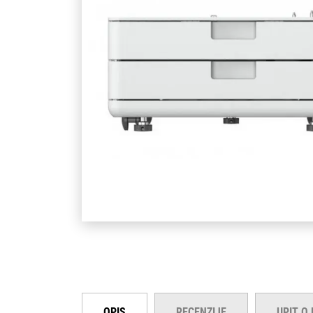
OPIS
RECENZIJE
UPIT O