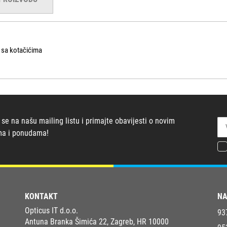
e sa kotačićima
 se na našu mailing listu i primajte obavijesti o novim
ma i ponudama!
KONTAKT
NA
Opticus IT d.o.o.
93
Antuna Branka Šimića 22, Zagreb, HR 10000