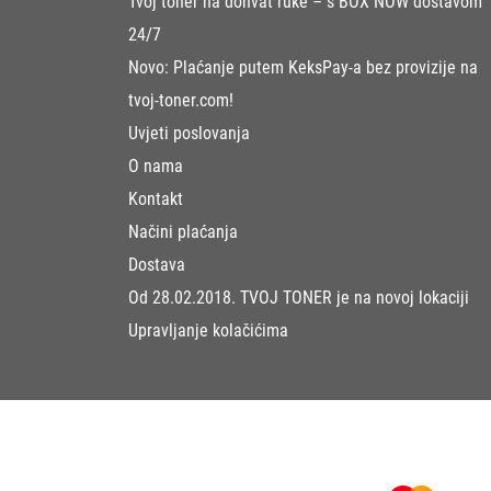
Tvoj toner na dohvat ruke – s BOX NOW dostavom
24/7
Novo: Plaćanje putem KeksPay-a bez provizije na
tvoj-toner.com!
Uvjeti poslovanja
O nama
Kontakt
Načini plaćanja
Dostava
Od 28.02.2018. TVOJ TONER je na novoj lokaciji
Upravljanje kolačićima