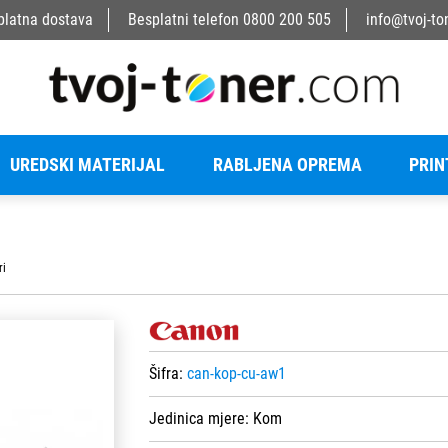
platna dostava
Besplatni telefon
0800 200 505
info@tvoj-to
UREDSKI MATERIJAL
RABLJENA OPREMA
PRIN
ri
Šifra:
can-kop-cu-aw1
Jedinica mjere:
Kom