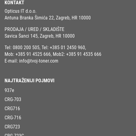
KONTAKT
Opticus IT d.o.o.
Antuna Branka Šimića 22, Zagreb, HR 10000
PRODAJA / URED / SKLADIŠTE
Savica Šanci 145, Zagreb, HR 10000
Tel:
0800 200 505
, Tel:
+385 01 2450 960
,
Mob:
+385 91 4525 666
, Mob2:
+385 91 4535 666
E-mail:
info@tvoj-toner.com
NAJTRAŽENIJI POJMOVI
937e
CRG-703
CRG716
CRG-716
CRG723
CRG-723C