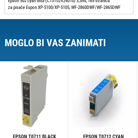
Epson 502 cyan tinta (C13T02V24010) 3,3ml, 165 stranica
za pisače Espon XP-5100/XP-5105, WF-2860DWF/WF-2865DWF
MOGLO BI VAS ZANIMATI
EPSON T0711 BLACK
EPSON T0712 CYAN