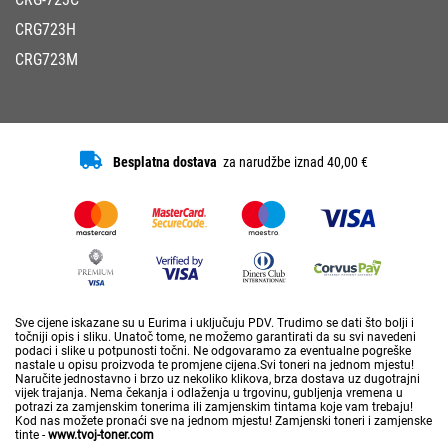
CRG723H
CRG723M
Besplatna dostava
za narudžbe iznad 40,00 €
Sve cijene iskazane su u Eurima i uključuju PDV. Trudimo se dati što bolji i
točniji opis i sliku. Unatoč tome, ne možemo garantirati da su svi navedeni
podaci i slike u potpunosti točni. Ne odgovaramo za eventualne pogreške
nastale u opisu proizvoda te promjene cijena.Svi toneri na jednom mjestu!
Naručite jednostavno i brzo uz nekoliko klikova, brza dostava uz dugotrajni
vijek trajanja. Nema čekanja i odlaženja u trgovinu, gubljenja vremena u
potrazi za zamjenskim tonerima ili zamjenskim tintama koje vam trebaju!
Kod nas možete pronaći sve na jednom mjestu! Zamjenski toneri i zamjenske
tinte -
www.tvoj-toner.com