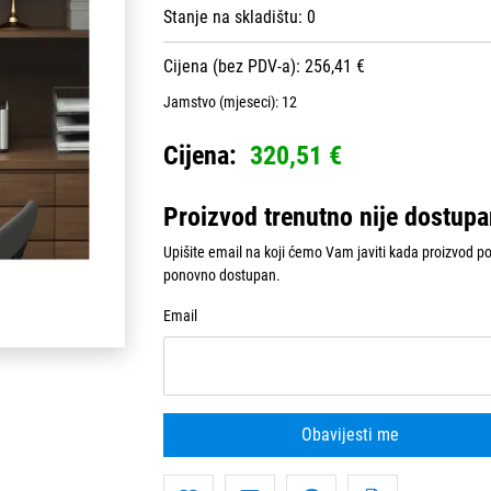
Stanje na skladištu:
0
Cijena (bez PDV-a): 256,41 €
Jamstvo (mjeseci):
12
Cijena:
320,51 €
Proizvod trenutno nije dostup
Upišite email na koji ćemo Vam javiti kada proizvod p
ponovno dostupan.
Email
Obavijesti me