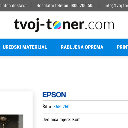
platna dostava
Besplatni telefon
0800 200 505
info@tvoj-to
UREDSKI MATERIJAL
RABLJENA OPREMA
PRIN
Šifra:
3659260
Jedinica mjere:
Kom