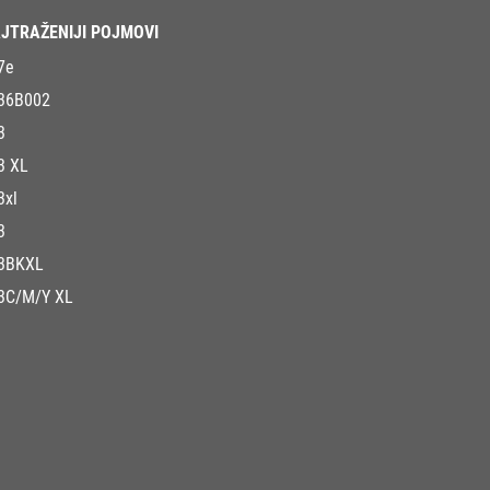
JTRAŽENIJI POJMOVI
7e
36B002
3
3 XL
3xl
3
3BKXL
3C/M/Y XL