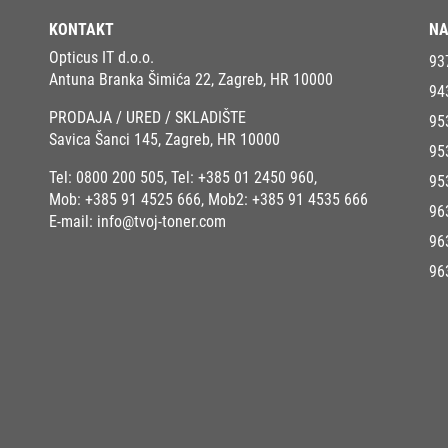
KONTAKT
NA
Opticus IT d.o.o.
93
Antuna Branka Šimića 22, Zagreb, HR 10000
94
PRODAJA / URED / SKLADIŠTE
95
Savica Šanci 145, Zagreb, HR 10000
95
Tel:
0800 200 505
, Tel:
+385 01 2450 960
,
95
Mob:
+385 91 4525 666
, Mob2:
+385 91 4535 666
96
E-mail:
info@tvoj-toner.com
96
96