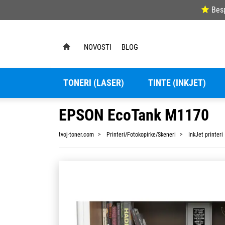
Bes
NOVOSTI
BLOG
TONERI (LASER)
TINTE (INKJET)
EPSON EcoTank M1170
tvoj-toner.com
Printeri/Fotokopirke/Skeneri
InkJet printeri