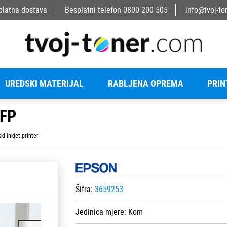
platna dostava
Besplatni telefon
0800 200 505
info@tvoj-to
UREDSKI MATERIJAL
RABLJENA OPREMA
PRIN
MFP
ki inkjet printer
Šifra:
3659253
Jedinica mjere:
Kom