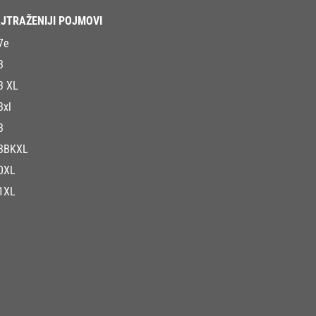
JTRAŽENIJI POJMOVI
7e
3
3 XL
3xl
3
3BKXL
0XL
1XL