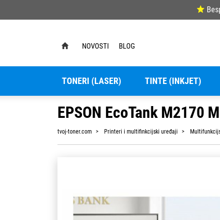
Bes
NOVOSTI
BLOG
TONERI (LASER)
TINTE (INKJET)
EPSON EcoTank M2170 
tvoj-toner.com
Printeri i multifinkcijski uređaji
Multifunkcijs