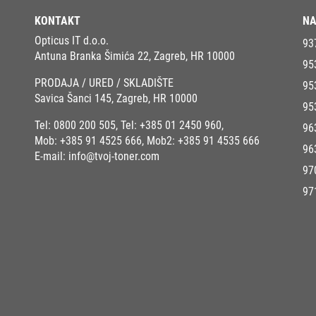
KONTAKT
NA
Opticus IT d.o.o.
93
Antuna Branka Šimića 22, Zagreb, HR 10000
95
PRODAJA / URED / SKLADIŠTE
95
Savica Šanci 145, Zagreb, HR 10000
95
Tel:
0800 200 505
, Tel:
+385 01 2450 960
,
96
Mob:
+385 91 4525 666
, Mob2:
+385 91 4535 666
96
E-mail:
info@tvoj-toner.com
97
97