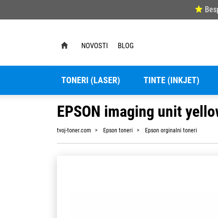
Bes
NOVOSTI
BLOG
TONERI (LASER)
TINTE (INKJET)
EPSON imaging unit yell
tvoj-toner.com
Epson toneri
Epson orginalni toneri