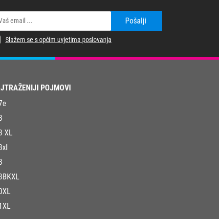
Pošalji
Slažem se s općim uvjetima poslovanja
JTRAŽENIJI POJMOVI
7e
3
3 XL
3xl
3
3BKXL
0XL
1XL