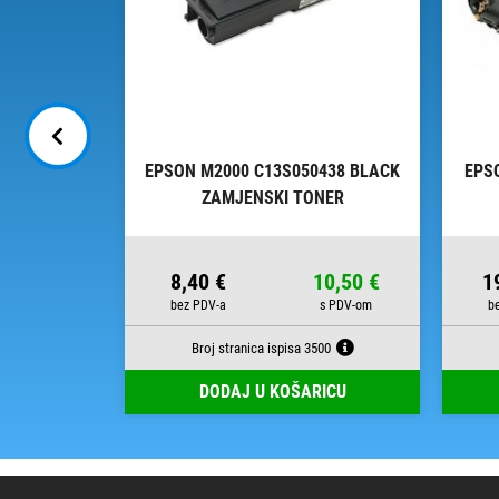
 MAGENTA
EPSON M2000 C13S050438 BLACK
EPS
NER
ZAMJENSKI TONER
57,90 €
8,40 €
10,50 €
1
Broj stranica ispisa 3500
RICU
DODAJ U KOŠARICU