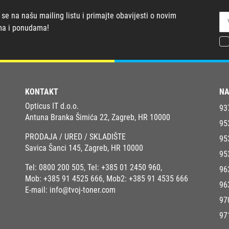
 se na našu mailing listu i primajte obavijesti o novim
ma i ponudama!
KONTAKT
NA
Opticus IT d.o.o.
93
Antuna Branka Šimića 22, Zagreb, HR 10000
95
PRODAJA / URED / SKLADIŠTE
95
Savica Šanci 145, Zagreb, HR 10000
95
Tel:
0800 200 505
, Tel:
+385 01 2450 960
,
96
Mob:
+385 91 4525 666
, Mob2:
+385 91 4535 666
96
E-mail:
info@tvoj-toner.com
97
97