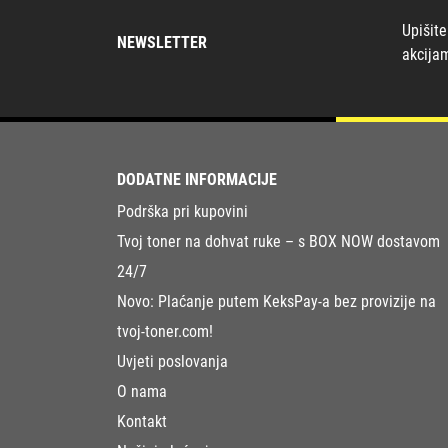
Upišite
NEWSLETTER
akcija
DODATNE INFORMACIJE
Podrška pri kupovini
Tvoj toner na dohvat ruke – s BOX NOW dostavom
24/7
Novo: Plaćanje putem KeksPay-a bez provizije na
tvoj-toner.com!
Uvjeti poslovanja
O nama
Kontakt