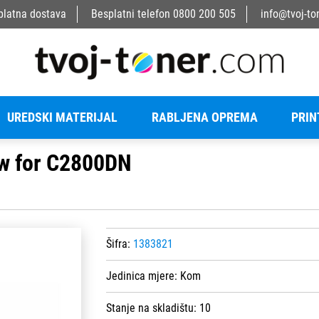
platna dostava
Besplatni telefon
0800 200 505
info@tvoj-to
UREDSKI MATERIJAL
RABLJENA OPREMA
PRIN
ow for C2800DN
Šifra:
1383821
Jedinica mjere:
Kom
Stanje na skladištu:
10