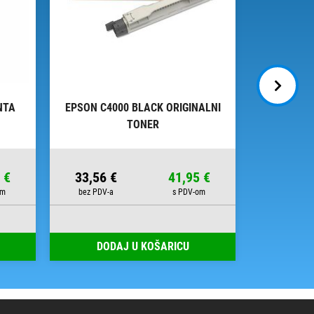
NTA
EPSON C4000 BLACK ORIGINALNI
EPSON 
TONER
ZA
 €
33,56 €
41,95 €
41,48 
Broj s
DODAJ U KOŠARICU
DOD