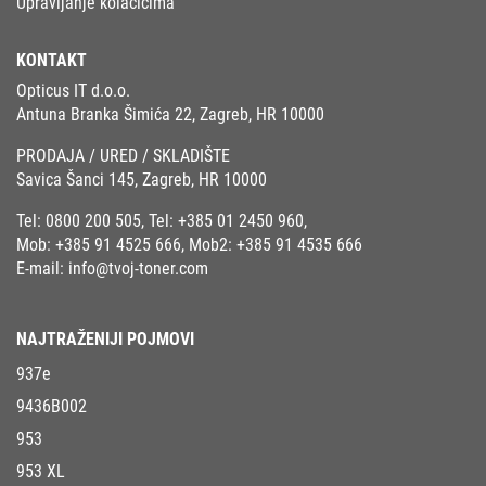
Upravljanje kolačićima
KONTAKT
Opticus IT d.o.o.
Antuna Branka Šimića 22, Zagreb, HR 10000
PRODAJA / URED / SKLADIŠTE
Savica Šanci 145, Zagreb, HR 10000
Tel:
0800 200 505
, Tel:
+385 01 2450 960
,
Mob:
+385 91 4525 666
, Mob2:
+385 91 4535 666
E-mail:
info@tvoj-toner.com
NAJTRAŽENIJI POJMOVI
937e
9436B002
953
953 XL