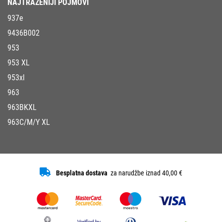
NAJTRAŽENIJI POJMOVI
937e
9436B002
953
953 XL
953xl
963
963BKXL
963C/M/Y XL
Besplatna dostava
za narudžbe iznad 40,00 €