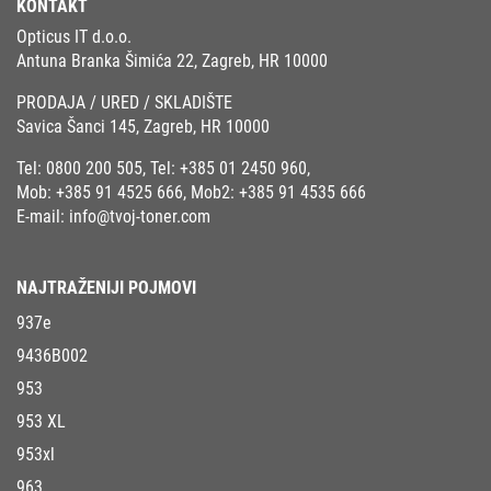
KONTAKT
Opticus IT d.o.o.
Antuna Branka Šimića 22, Zagreb, HR 10000
PRODAJA / URED / SKLADIŠTE
Savica Šanci 145, Zagreb, HR 10000
Tel:
0800 200 505
, Tel:
+385 01 2450 960
,
Mob:
+385 91 4525 666
, Mob2:
+385 91 4535 666
E-mail:
info@tvoj-toner.com
NAJTRAŽENIJI POJMOVI
937e
9436B002
953
953 XL
953xl
963