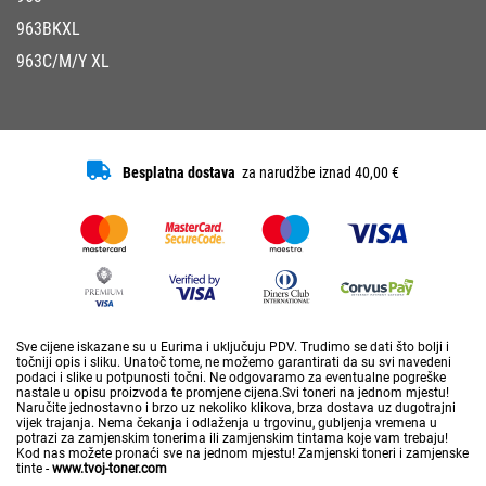
963BKXL
963C/M/Y XL
Besplatna dostava
za narudžbe iznad 40,00 €
Sve cijene iskazane su u Eurima i uključuju PDV. Trudimo se dati što bolji i
točniji opis i sliku. Unatoč tome, ne možemo garantirati da su svi navedeni
podaci i slike u potpunosti točni. Ne odgovaramo za eventualne pogreške
nastale u opisu proizvoda te promjene cijena.Svi toneri na jednom mjestu!
Naručite jednostavno i brzo uz nekoliko klikova, brza dostava uz dugotrajni
vijek trajanja. Nema čekanja i odlaženja u trgovinu, gubljenja vremena u
potrazi za zamjenskim tonerima ili zamjenskim tintama koje vam trebaju!
Kod nas možete pronaći sve na jednom mjestu! Zamjenski toneri i zamjenske
tinte -
www.tvoj-toner.com