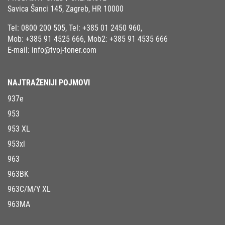
Savica Šanci 145, Zagreb, HR 10000
Tel:
0800 200 505
, Tel:
+385 01 2450 960
,
Mob:
+385 91 4525 666
, Mob2:
+385 91 4535 666
E-mail:
info@tvoj-toner.com
NAJTRAŽENIJI POJMOVI
937e
953
953 XL
953xl
963
963BK
963C/M/Y XL
963MA