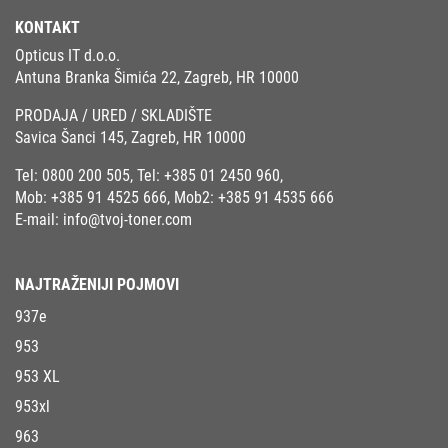
KONTAKT
Opticus IT d.o.o.
Antuna Branka Šimića 22, Zagreb, HR 10000
PRODAJA / URED / SKLADIŠTE
Savica Šanci 145, Zagreb, HR 10000
Tel:
0800 200 505
, Tel:
+385 01 2450 960
,
Mob:
+385 91 4525 666
, Mob2:
+385 91 4535 666
E-mail:
info@tvoj-toner.com
NAJTRAŽENIJI POJMOVI
937e
953
953 XL
953xl
963