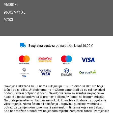
963BKXL
963C/M/Y XL
970XL
Besplatna dostava
za narudžbe iznad 40,00 €
Sve cijene iskazane su u Eurima i uključuju PDV. Trudimo se dati što bolji i
točniji opis i sliku. Unatoč tome, ne možemo garantirati da su svi navedeni
podaci i slike u potpunosti točni. Ne odgovaramo za eventualne pogreške
nastale u opisu proizvoda te promjene cijena.Svi toneri na jednom mjestu!
Naručite jednostavno i brzo uz nekoliko klikova, brza dostava uz dugotrajni
vijek trajanja. Nema čekanja i odlaženja u trgovinu, gubljenja vremena u
potrazi za zamjenskim tonerima ili zamjenskim tintama koje vam trebaju!
Kod nas možete pronaći sve na jednom mjestu! Zamjenski toneri i zamjenske