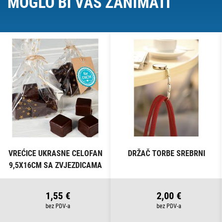
MOGLO BI VAS ZANIMATI
VREĆICE UKRASNE CELOFAN
DRŽAČ TORBE SREBRNI
9,5X16CM SA ZVJEZDICAMA
PK10 HEYDA 20-30892 50
PROZIRNE
1,55 €
2,00 €