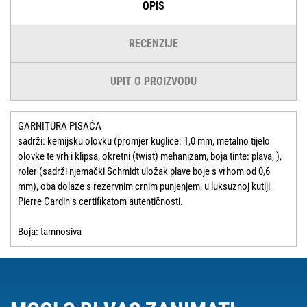
OPIS
RECENZIJE
UPIT O PROIZVODU
GARNITURA PISAĆA
sadrži: kemijsku olovku (promjer kuglice: 1,0 mm, metalno tijelo
olovke te vrh i klipsa, okretni (twist) mehanizam, boja tinte: plava, ),
roler (sadrži njemački Schmidt uložak plave boje s vrhom od 0,6
mm), oba dolaze s rezervnim crnim punjenjem, u luksuznoj kutiji
Pierre Cardin s certifikatom autentičnosti.
Boja: tamnosiva