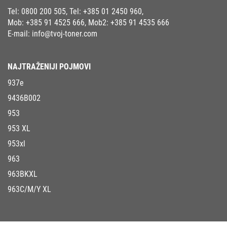
Tel:
0800 200 505
, Tel:
+385 01 2450 960
,
Mob:
+385 91 4525 666
, Mob2:
+385 91 4535 666
E-mail:
info@tvoj-toner.com
NAJTRAŽENIJI POJMOVI
937e
9436B002
953
953 XL
953xl
963
963BKXL
963C/M/Y XL