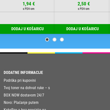
1,94 €
2,50 €
DODAJ U KOŠARICU
DODAJ U KOŠARICU
DODATNE INFORMACIJE
Podrška pri kupovini
Tvoj toner na dohvat ruke – s
BOX NOW dostavom 24/7
Novo: Plaćanje putem
KeksPay-a bez provizije na