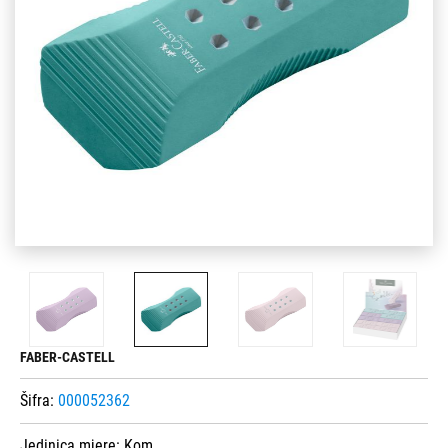
FABER-CASTELL
Šifra:
000052362
Jedinica mjere:
Kom