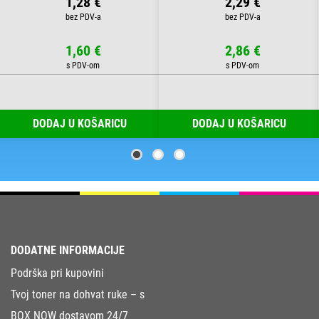
1,28 €
2,29 €
1,60 €
2,86 €
DODAJ U KOŠARICU
DODAJ U KOŠARICU
DODATNE INFORMACIJE
Podrška pri kupovini
Tvoj toner na dohvat ruke – s
BOX NOW dostavom 24/7