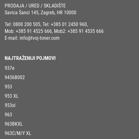
PRODAJA / URED / SKLADIŠTE
Savica Šanci 145, Zagreb, HR 10000
Tel:
0800 200 505
, Tel:
+385 01 2450 960
,
Mob:
+385 91 4525 666
, Mob2:
+385 91 4535 666
E-mail:
info@tvoj-toner.com
NAJTRAŽENIJI POJMOVI
937e
9436B002
953
953 XL
953xl
963
963BKXL
963C/M/Y XL