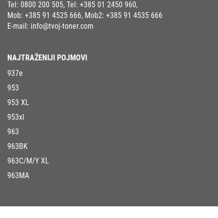
Tel:
0800 200 505
, Tel:
+385 01 2450 960
,
Mob:
+385 91 4525 666
, Mob2:
+385 91 4535 666
E-mail:
info@tvoj-toner.com
NAJTRAŽENIJI POJMOVI
937e
953
953 XL
953xl
963
963BK
963C/M/Y XL
963MA