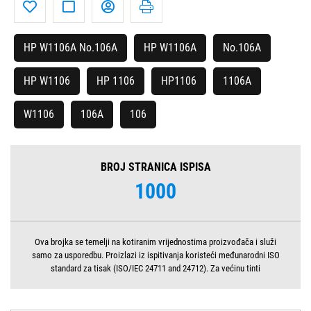
HP W1106A No.106A
HP W1106A
No.106A
HP W1106
HP 1106
HP1106
1106A
W1106
106A
106
BROJ STRANICA ISPISA
1000
Ova brojka se temelji na kotiranim vrijednostima proizvođača i služi
samo za usporedbu. Proizlazi iz ispitivanja koristeći međunarodni ISO
standard za tisak (ISO/IEC 24711 and 24712). Za većinu tinti