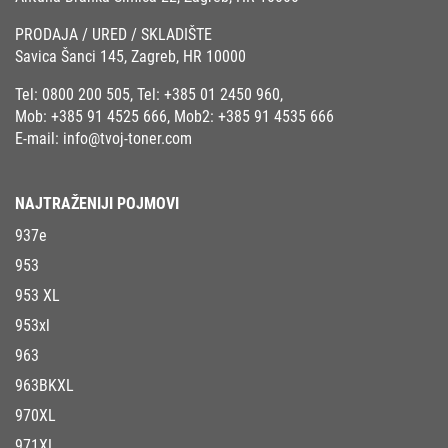
PRODAJA / URED / SKLADIŠTE
Savica Šanci 145, Zagreb, HR 10000
Tel:
0800 200 505
, Tel:
+385 01 2450 960
,
Mob:
+385 91 4525 666
, Mob2:
+385 91 4535 666
E-mail:
info@tvoj-toner.com
NAJTRAŽENIJI POJMOVI
937e
953
953 XL
953xl
963
963BKXL
970XL
971XL