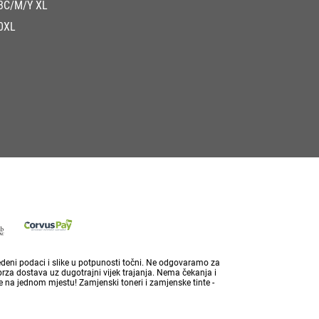
3C/M/Y XL
0XL
vedeni podaci i slike u potpunosti točni. Ne odgovaramo za
brza dostava uz dugotrajni vijek trajanja. Nema čekanja i
 na jednom mjestu! Zamjenski toneri i zamjenske tinte -