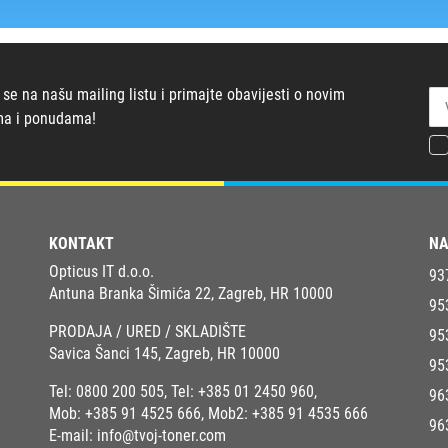
 se na našu mailing listu i primajte obavijesti o novim
ma i ponudama!
KONTAKT
NA
Opticus IT d.o.o.
93
Antuna Branka Šimića 22, Zagreb, HR 10000
95
PRODAJA / URED / SKLADIŠTE
95
Savica Šanci 145, Zagreb, HR 10000
95
Tel:
0800 200 505
, Tel:
+385 01 2450 960
,
96
Mob:
+385 91 4525 666
, Mob2:
+385 91 4535 666
96
E-mail:
info@tvoj-toner.com