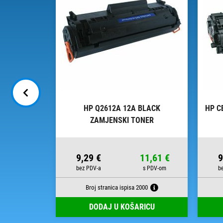
 ZAMJENSKI
HP Q2612A 12A BLACK
HP C
ZAMJENSKI TONER
23,00 €
9,29 €
11,61 €
9
000
Broj stranica ispisa 2000
RICU
DODAJ U KOŠARICU