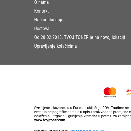
O nama
Kontakt
Načini plaćanja
Dostava
Od 28.02.2018. TVOJ TONER je na novoj lokaciji
Upravljanje kolačićima
Sve cijene iskazane su u Eurima i uključuju PDV. Trudimo se da
eventualne pogreške nastale u opisu proizvoda te promjene cij
odlaženja u trgovinu, gubljenja vremena u potrazi za zamjen
www.tvoj-toner.com