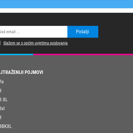
Pošalji
Slažem se s općim uvjetima poslovanja
JTRAŽENIJI POJMOVI
7e
3
3 XL
3xl
3
3BKXL