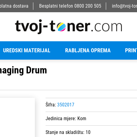
platna dostava
Besplatni telefon
0800 200 505
info@tvoj-to
UREDSKI MATERIJAL
RABLJENA OPREMA
PRIN
Imaging Drum
Šifra:
3502017
Jedinica mjere:
Kom
Stanje na skladištu:
10