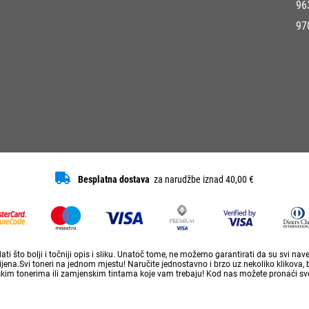
96
97
Besplatna dostava
za narudžbe iznad 40,00 €
ti što bolji i točniji opis i sliku. Unatoč tome, ne možemo garantirati da su svi na
ena.Svi toneri na jednom mjestu! Naručite jednostavno i brzo uz nekoliko klikova, 
skim tonerima ili zamjenskim tintama koje vam trebaju! Kod nas možete pronaći sve