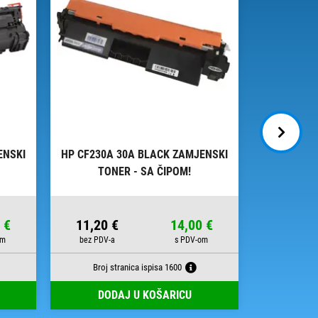
ENSKI
HP CF230A 30A BLACK ZAMJENSKI
HP CF217A
TONER - SA ČIPOM!
 €
11,20 €
14,00 €
16,40 
Broj stranica ispisa 1600
Broj s
DODAJ U KOŠARICU
DOD