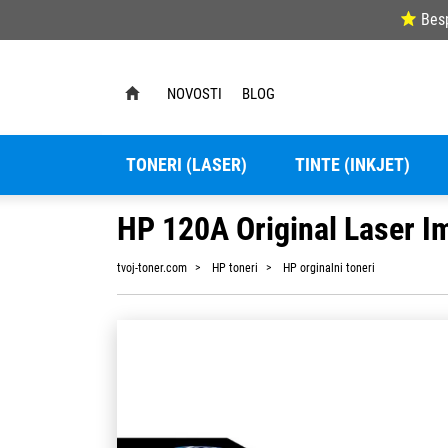
Bes
NOVOSTI
BLOG
TONERI (LASER)
TINTE (INKJET)
HP 120A Original Laser 
tvoj-toner.com
HP toneri
HP orginalni toneri