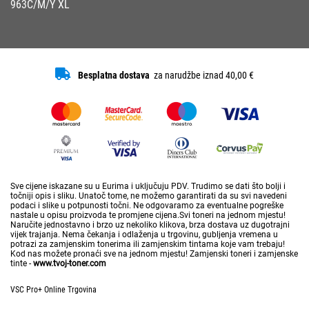
963C/M/Y XL
Besplatna dostava
za narudžbe iznad 40,00 €
Sve cijene iskazane su u Eurima i uključuju PDV. Trudimo se dati što bolji i
točniji opis i sliku. Unatoč tome, ne možemo garantirati da su svi navedeni
podaci i slike u potpunosti točni. Ne odgovaramo za eventualne pogreške
nastale u opisu proizvoda te promjene cijena.Svi toneri na jednom mjestu!
Naručite jednostavno i brzo uz nekoliko klikova, brza dostava uz dugotrajni
vijek trajanja. Nema čekanja i odlaženja u trgovinu, gubljenja vremena u
potrazi za zamjenskim tonerima ili zamjenskim tintama koje vam trebaju!
Kod nas možete pronaći sve na jednom mjestu! Zamjenski toneri i zamjenske
tinte -
www.tvoj-toner.com
VSC Pro+ Online Trgovina