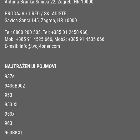
Antuna Branka Šimića 22, Zagreb, HR 10000
PRODAJA / URED / SKLADIŠTE
Savica Šanci 145, Zagreb, HR 10000
Tel:
0800 200 505
, Tel:
+385 01 2450 960
,
Mob:
+385 91 4525 666
, Mob2:
+385 91 4535 666
E-mail:
info@tvoj-toner.com
NAJTRAŽENIJI POJMOVI
937e
9436B002
953
953 XL
953xl
963
963BKXL