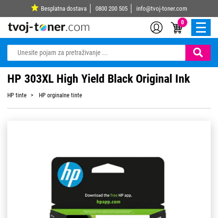
Besplatna dostava
0800 200 505
info@tvoj-toner.com
0
HP 303XL High Yield Black Original Ink
HP tinte
HP orginalne tinte