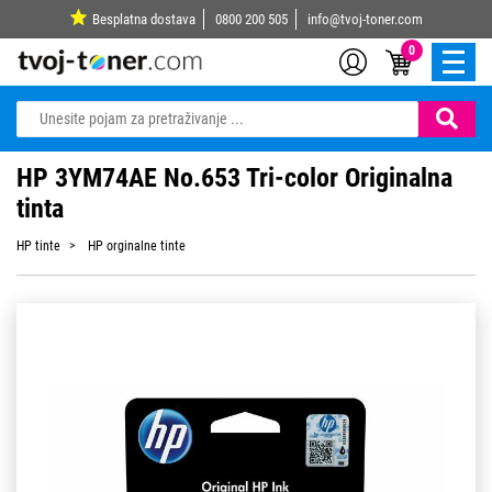
Besplatna dostava
0800 200 505
info@tvoj-toner.com
0
HP 3YM74AE No.653 Tri-color Originalna
tinta
HP tinte
HP orginalne tinte