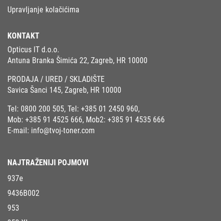
Upravljanje kolačićima
KONTAKT
Opticus IT d.o.o.
Antuna Branka Šimića 22, Zagreb, HR 10000
PRODAJA / URED / SKLADIŠTE
Savica Šanci 145, Zagreb, HR 10000
Tel:
0800 200 505
, Tel:
+385 01 2450 960
,
Mob:
+385 91 4525 666
, Mob2:
+385 91 4535 666
E-mail:
info@tvoj-toner.com
NAJTRAŽENIJI POJMOVI
937e
9436B002
953