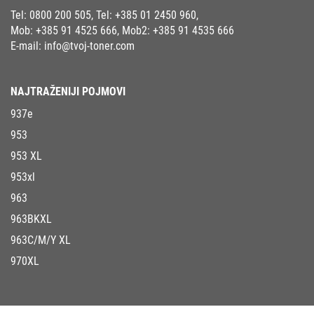
Tel:
0800 200 505
, Tel:
+385 01 2450 960
,
Mob:
+385 91 4525 666
, Mob2:
+385 91 4535 666
E-mail:
info@tvoj-toner.com
NAJTRAŽENIJI POJMOVI
937e
953
953 XL
953xl
963
963BKXL
963C/M/Y XL
970XL